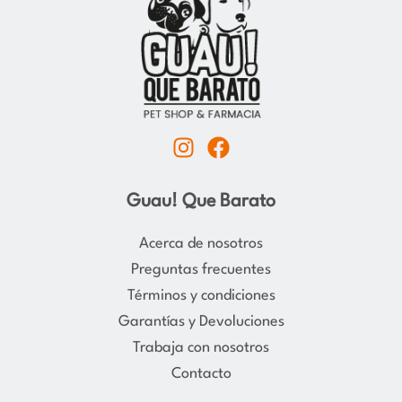
I
F
n
a
s
c
Guau! Que Barato
t
e
a
b
Acerca de nosotros
g
o
Preguntas frecuentes
r
o
Términos y condiciones
a
k
Garantías y Devoluciones
m
Trabaja con nosotros
Contacto