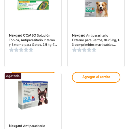
Nexgard COMBO
Solución
Nexgard
Antiparasitario
Tópica, Antiparasitario Interno
Externo para Perros, 10-25 kg, 1-
y Externo para Gatos, 2.5 kg-7.5
3 comprimidos masticables
kg, 1 pipeta de 0.9 ml (dosis
(dosis mensuales)
mensual)
Agotado
Agregar al carrito
Agregar al carrito
Nexgard
Antiparasitario