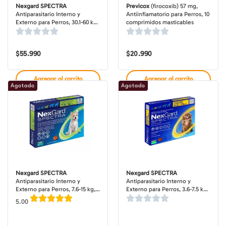
Nexgard SPECTRA
Previcox
(firocoxib) 57 mg,
Antiparasitario Interno y
Antiinflamatorio para Perros, 10
Externo para Perros, 30.1-60 kg,
comprimidos masticables
3 comprimidos masticables
(dosis mensuales)
$
55.990
$
20.990
Agregar al carrito
Agregar al carrito
Agotado
Agotado
Nexgard SPECTRA
Nexgard SPECTRA
Antiparasitario Interno y
Antiparasitario Interno y
Externo para Perros, 7.6-15 kg, 3
Externo para Perros, 3.6-7.5 kg,
comprimidos masticables
3 comprimidos masticables
5.00
(dosis mensuales)
(dosis mensuales)