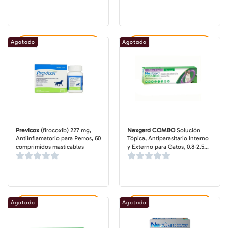
Agotado
Agotado
Agregar al carrito
Agregar al carrito
Previcox
(firocoxib) 227 mg,
Nexgard COMBO
Solución
Antiinflamatorio para Perros, 60
Tópica, Antiparasitario Interno
comprimidos masticables
y Externo para Gatos, 0.8-2.5
kg, 1 pipeta de 0.3 ml (dosis
mensual)
Agotado
Agotado
Agregar al carrito
Agregar al carrito