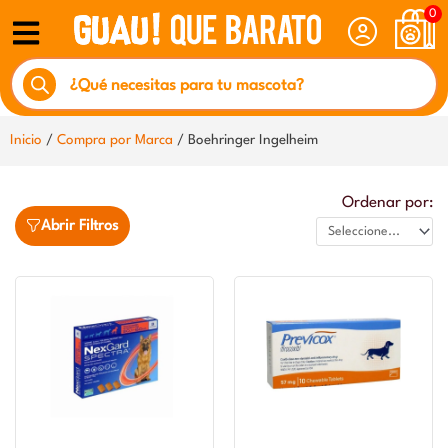
Ir
0
al
Búsqueda
contenido
de
productos
Inicio
/
Compra por Marca
/ Boehringer Ingelheim
Ordenar por:
Abrir Filtros