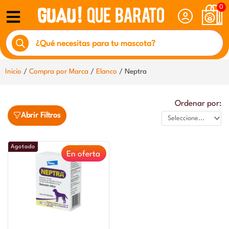
Ir
0
al
Búsqueda
contenido
de
productos
Inicio
/
Compra por Marca
/
Elanco
/ Neptra
Ordenar por:
Abrir Filtros
Agotado
En oferta