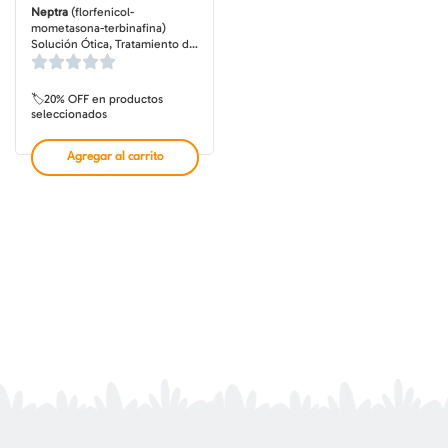
Neptra
(florfenicol-
mometasona-terbinafina)
Solución Ótica, Tratamiento de
Otitis para Perros, 2 tubos de 1
ml
🏷️20% OFF en productos
seleccionados
Agregar al carrito