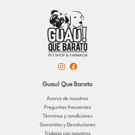
I
F
n
a
s
c
Guau! Que Barato
t
e
a
b
Acerca de nosotros
g
o
Preguntas frecuentes
r
o
Términos y condiciones
a
k
Garantías y Devoluciones
m
Trabaja con nosotros