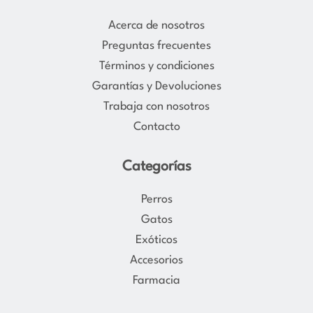
t
e
a
b
Acerca de nosotros
g
o
Preguntas frecuentes
r
o
Términos y condiciones
a
k
Garantías y Devoluciones
m
Trabaja con nosotros
Contacto
Categorías
Perros
Gatos
Exóticos
Accesorios
Farmacia