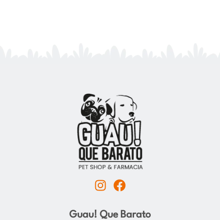
I
F
n
a
s
c
Guau! Que Barato