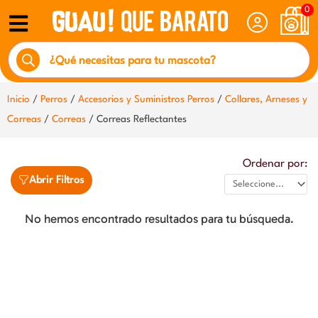
Ir
0
al
Búsqueda
contenido
de
productos
Inicio
/
Perros
/
Accesorios y Suministros Perros
/
Collares, Arneses y
Correas
/
Correas
/ Correas Reflectantes
Ordenar por:
Abrir Filtros
No hemos encontrado resultados para tu búsqueda.