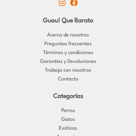
I
F
n
a
s
c
Guau! Que Barato
t
e
a
b
Acerca de nosotros
g
o
Preguntas frecuentes
r
o
Términos y condiciones
a
k
Garantías y Devoluciones
m
Trabaja con nosotros
Contacto
Categorías
Perros
Gatos
Exóticos