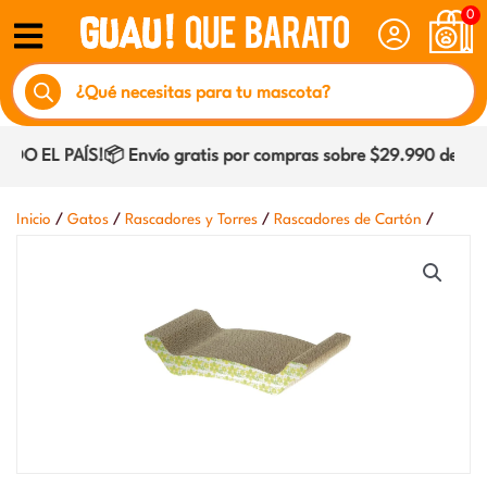
Ir
0
al
Búsqueda
contenido
de
productos
O EL PAÍS!📦 Envío gratis por compras sobre $29.990 dentro d
/
/
/
/
Inicio
Gatos
Rascadores y Torres
Rascadores de Cartón