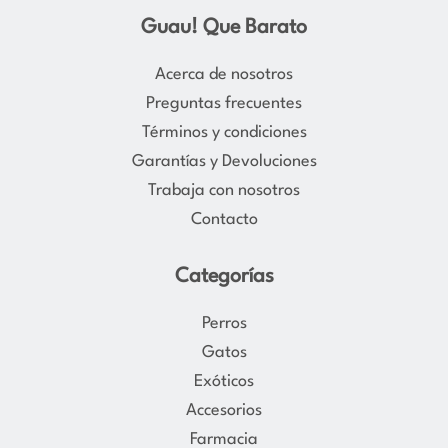
s
c
Guau! Que Barato
t
e
a
b
Acerca de nosotros
g
o
Preguntas frecuentes
r
o
Términos y condiciones
a
k
Garantías y Devoluciones
m
Trabaja con nosotros
Contacto
Categorías
Perros
Gatos
Exóticos
Accesorios
Farmacia