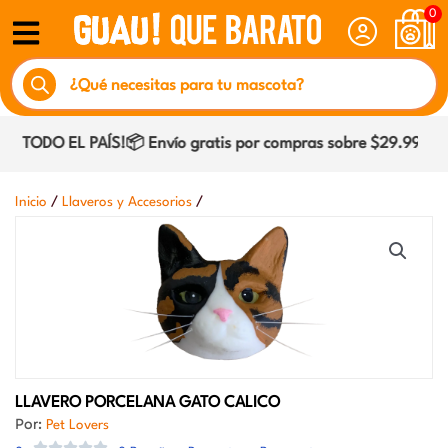
Ir
0
al
Búsqueda
contenido
de
productos
 TODO EL PAÍS!📦 Envío gratis por compras sobre $29.990 den
/
/
Inicio
Llaveros y Accesorios
LLAVERO PORCELANA GATO CALICO
Por:
Pet Lovers