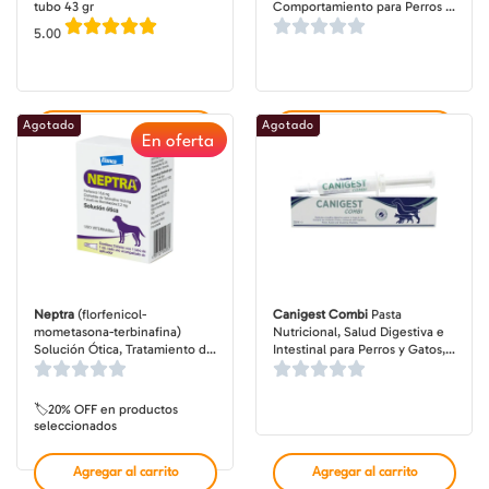
tubo 43 gr
Comportamiento para Perros y
Gatos, botella de 29 gr
5.00
Agotado
Agotado
Agregar al carrito
Agregar al carrito
En oferta
Neptra
(florfenicol-
Canigest Combi
Pasta
mometasona-terbinafina)
Nutricional, Salud Digestiva e
Solución Ótica, Tratamiento de
Intestinal para Perros y Gatos,
Otitis para Perros, 2 tubos de 1
jeringa de 16-32 ml
ml
🏷️20% OFF en productos
seleccionados
Agregar al carrito
Agregar al carrito