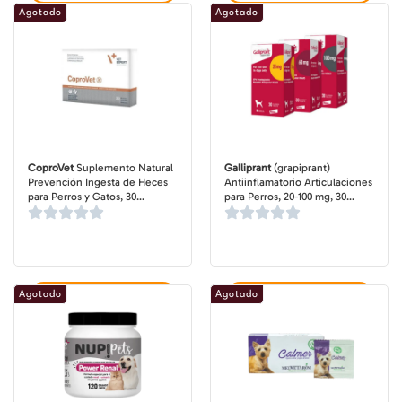
Agotado
Agotado
CoproVet
Suplemento Natural
Galliprant
(grapiprant)
Prevención Ingesta de Heces
Antiinflamatorio Articulaciones
para Perros y Gatos, 30
para Perros, 20-100 mg, 30
capsulas
comprimidos
Agotado
Agotado
Agregar al carrito
Agregar al carrito