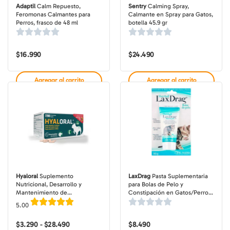
Adaptil
Calm Repuesto,
Sentry
Calming Spray,
Feromonas Calmantes para
Calmante en Spray para Gatos,
Perros, frasco de 48 ml
botella 45.9 gr
$
16.990
$
24.490
Agregar al carrito
Agregar al carrito
Hyaloral
Suplemento
LaxDrag
Pasta Suplementaria
Nutricional, Desarrollo y
para Bolas de Pelo y
Mantenimiento de
Constipación en Gatos/Perros,
Articulaciones para Perros
Sabor Salmón, tubo de 90 gr
5.00
Razas Pequeñas y Medianas,
unidad o caja (dosis cubre 5
$
3.290
$
28.490
Rango
$
8.490
-
kg)