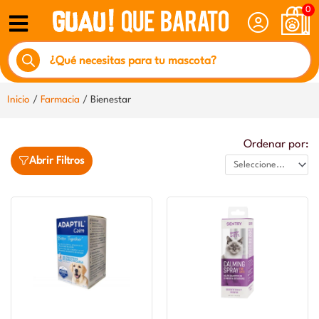
Ir
0
al
Búsqueda
contenido
de
productos
Inicio
/
Farmacia
/ Bienestar
Ordenar por:
Abrir Filtros