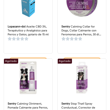
Lopacann-dol
Aceite CBD 3%,
Sentry
Calming Collar for
Terapéutico y Analgésico para
Dogs, Collar Calmante con
Perros y Gatos, gotario de 15 ml
Feromonas para Perros, 30 días
duración
Agotado
Agotado
Agregar al carrito
Agregar al carrito
Sentry
Calming Ointment,
Sentry
Stop That! Spray
Pomada Calmante para Perros,
Conductual, Corrector de