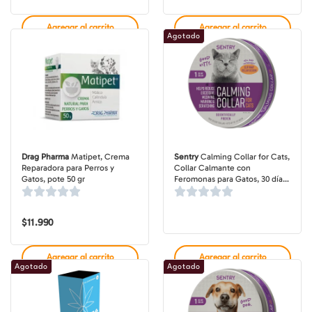
de
precios:
desde
Agregar al carrito
Agregar al carrito
$3.290
Agotado
hasta
$28.490
Drag Pharma
Matipet, Crema
Sentry
Calming Collar for Cats,
Reparadora para Perros y
Collar Calmante con
Gatos, pote 50 gr
Feromonas para Gatos, 30 días
duración
$
11.990
Agregar al carrito
Agregar al carrito
Agotado
Agotado