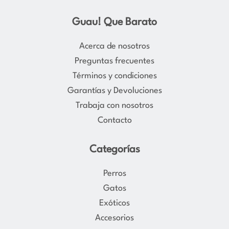
n
a
s
c
Guau! Que Barato
t
e
a
b
Acerca de nosotros
g
o
Preguntas frecuentes
r
o
Términos y condiciones
a
k
Garantías y Devoluciones
m
Trabaja con nosotros
Contacto
Categorías
Perros
Gatos
Exóticos
Accesorios