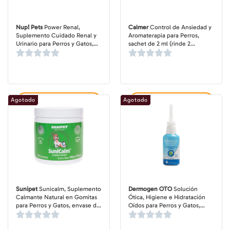
Nup! Pets
Power Renal,
Calmer
Control de Ansiedad y
Suplemento Cuidado Renal y
Aromaterapia para Perros,
Urinario para Perros y Gatos,
sachet de 2 ml (rinde 2
en polvo, pote de 120 gr
aplicaciones)
Agotado
Agotado
Agregar al carrito
Agregar al carrito
Sunipet
Sunicalm, Suplemento
Dermogen OTO
Solución
Calmante Natural en Gomitas
Ótica, Higiene e Hidratación
para Perros y Gatos, envase de
Oídos para Perros y Gatos,
70 gomitas, 105 gr
frasco de 100 ml