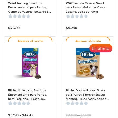
Wuaf
Training, Snack de
Wuaf
Receta Casera, Snack
Entrenamiento para Perros,
para Perros, Galletitas Cerdo
Carne de Vacuno, bolsa de 60
Zapallo, bolsa de 100 gr
gr
$
4.490
$
5.290
Agregar al carrito
Agregar al carrito
En oferta
Bil Jac
Little Jacs, Snack de
Bil Jac
Gooberlicious, Snack
Entrenamiento para Perros,
para Perros, Premios Suaves
Raza Pequeña, Hígado de
Mantequilla de Maní, bolsa de
Pollo, bolsa de 113-283 gr
113-283 gr
$
3.190
$
9.490
Rango
$
3.990
$
7.490
Rango
Rango
-
-