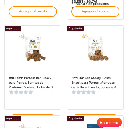
de
de
de
$
3.591
$
6.741
-
🏷️10% OFF en productos
precios:
precios:
precios:
seleccionados
desde
desde
desde
Agregar al carrito
Agregar al carrito
$3.190
$3.591
$3.990
hasta
hasta
hasta
$9.490
$6.741
$7.490
Agotado
Agotado
Brit
Lamb Protein Bar, Snack
Brit
Chicken Meaty Coins,
para Perros, Barritas de
Snack para Perros, Monedas
Proteína Cordero, bolsa de 80-
de Pollo e Insecto, bolsa de 80
200 gr
gr
Agotado
Agotado
Agregar al carrito
Agregar al carrito
En oferta