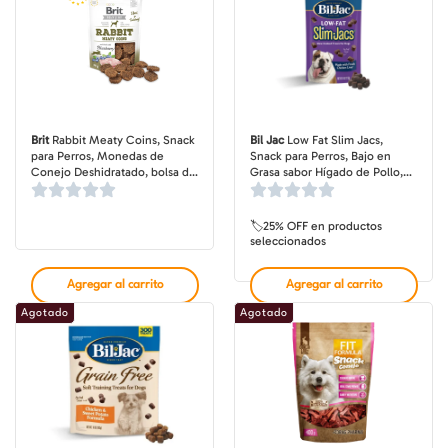
Brit
Rabbit Meaty Coins, Snack
Bil Jac
Low Fat Slim Jacs,
para Perros, Monedas de
Snack para Perros, Bajo en
Conejo Deshidratado, bolsa de
Grasa sabor Hígado de Pollo,
80 gr
bolsa de 113 gr
🏷️25% OFF en productos
seleccionados
Agregar al carrito
Agregar al carrito
Agotado
Agotado