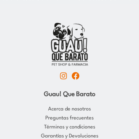
I
F
n
a
s
c
Guau! Que Barato
t
e
a
b
Acerca de nosotros
g
o
Preguntas frecuentes
r
o
Términos y condiciones
a
k
Garantías y Devoluciones
m