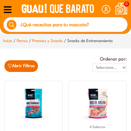
Ir
0
al
Búsqueda
contenido
de
productos
Inicio
/
Perros
/
Premios y Snacks
/ Snacks de Entrenamiento
Ordenar por:
Abrir Filtros
4 Sabores