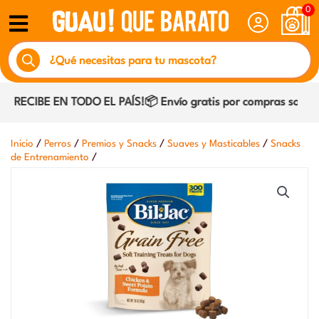
Ir
0
al
Búsqueda
contenido
de
productos
¡RECIBE EN TODO EL PAÍS!📦 Envío gratis por compras sobre $
/
/
/
/
Inicio
Perros
Premios y Snacks
Suaves y Masticables
Snacks
/
de Entrenamiento