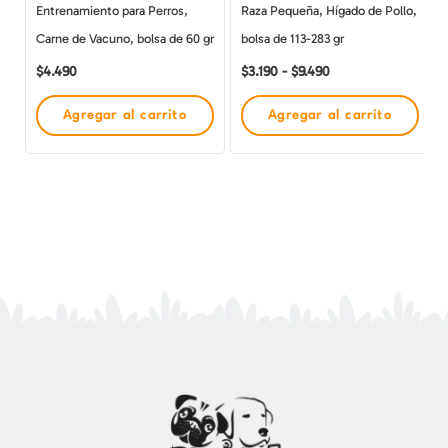
Entrenamiento para Perros,
Raza Pequeña, Hígado de Pollo,
elegir
Carne de Vacuno, bolsa de 60 gr
bolsa de 113-283 gr
en
$
4.490
$
3.190
-
$
9.490
la
página
Agregar al carrito
Agregar al carrito
de
producto