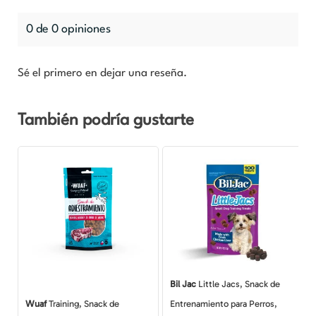
0 de 0 opiniones
Sé el primero en dejar una reseña.
También podría gustarte
Rango
Este
de
producto
precios:
desde
tiene
$3.190
hasta
múltiples
$9.490
variantes.
Las
opciones
Bil Jac
Little Jacs, Snack de
se
Wuaf
Training, Snack de
Entrenamiento para Perros,
pueden