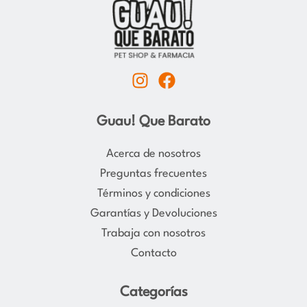
I
F
n
a
s
c
Guau! Que Barato
t
e
a
b
Acerca de nosotros
g
o
Preguntas frecuentes
r
o
Términos y condiciones
a
k
Garantías y Devoluciones
m
Trabaja con nosotros
Contacto
Categorías