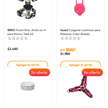
BRNX
Forest Pink, Arnés en H
Guau!
Colgante Luminoso para
para Perros, Talla XS
Mascota, Color Rosado
$
2.490
por
$
1.990
Agregar al carrito
Agregar al carrito
En oferta
En oferta