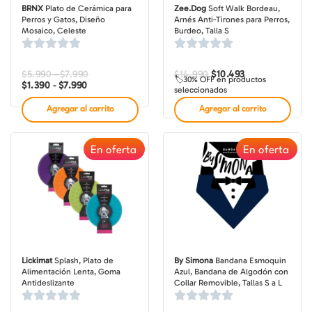
BRNX
Plato de Cerámica para
Zee.Dog
Soft Walk Bordeau,
Perros y Gatos, Diseño
Arnés Anti-Tirones para Perros,
Mosaico, Celeste
Burdeo, Talla S
$
5.990
$
7.990
Rango
Rango
$
14.990
El
$
10.493
El
-
🏷️30% OFF en productos
de
de
precio
precio
$
1.390
$
7.990
-
seleccionados
precios:
precios:
original
actual
desde
desde
era:
es:
Agregar al carrito
Agregar al carrito
$1.390
$5.990
$14.990.
$10.493.
hasta
hasta
$7.990
$7.990
En oferta
En oferta
Lickimat
Splash, Plato de
By Simona
Bandana Esmoquin
Alimentación Lenta, Goma
Azul, Bandana de Algodón con
Antideslizante
Collar Removible, Tallas S a L