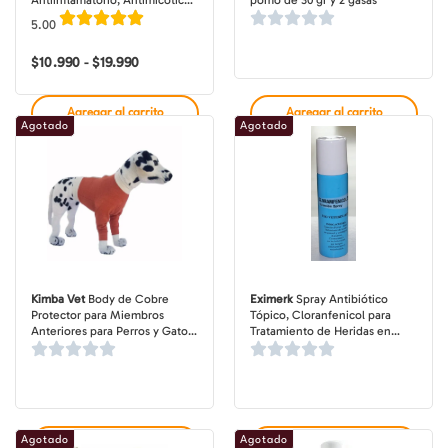
Antiinflamatorio, Antimicótico
pomo de 30 gr y 2 gasas
y Cicatrizante para Perros y
5.00
Gatos, tubo o pote de 15-50 gr
$
10.990
$
19.990
Rango
-
de
precios:
desde
Agregar al carrito
Agregar al carrito
$10.990
Agotado
Agotado
hasta
$19.990
Kimba Vet
Body de Cobre
Eximerk
Spray Antibiótico
Protector para Miembros
Tópico, Cloranfenicol para
Anteriores para Perros y Gatos,
Tratamiento de Heridas en
Tecnología Antibacteriana
Perros y Gatos, botella de 30
ml
Agotado
Agotado
Agregar al carrito
Agregar al carrito