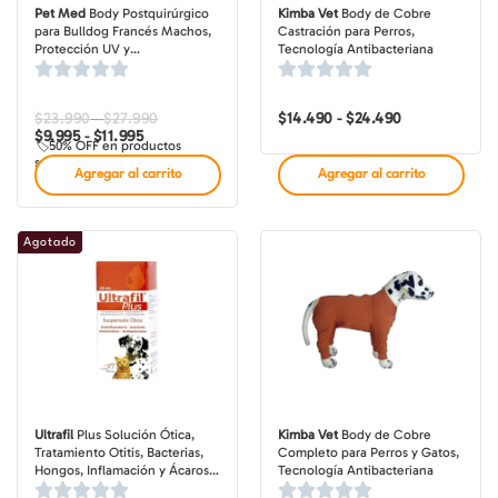
Pet Med
Body Postquirúrgico
Kimba Vet
Body de Cobre
para Bulldog Francés Machos,
Castración para Perros,
Protección UV y
Tecnología Antibacteriana
Antimicrobiana
$
23.990
$
27.990
Rango
Rango
$
14.490
$
24.490
Rango
-
-
de
de
de
$
9.995
$
11.995
-
🏷️50% OFF en productos
precios:
precios:
precios:
seleccionados
desde
desde
desde
Agregar al carrito
Agregar al carrito
$9.995
$23.990
$14.490
hasta
hasta
hasta
$11.995
$27.990
$24.490
Agotado
Ultrafil
Plus Solución Ótica,
Kimba Vet
Body de Cobre
Tratamiento Otitis, Bacterias,
Completo para Perros y Gatos,
Hongos, Inflamación y Ácaros
Tecnología Antibacteriana
de Oídos para Perros y Gatos,