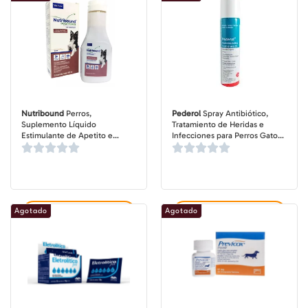
Nutribound
Perros,
Pederol
Spray Antibiótico,
Suplemento Líquido
Tratamiento de Heridas e
Estimulante de Apetito e
Infecciones para Perros Gatos
Ingesta de Agua para Perros
y más, botella de 75-250 ml
Convalecientes, botella de 150
ml
Agotado
Agotado
Agregar al carrito
Agregar al carrito