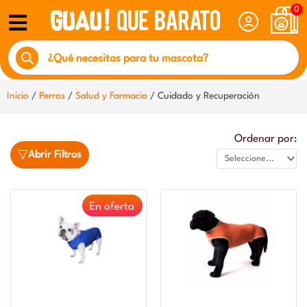
Ir
0
al
Búsqueda
contenido
de
productos
Inicio
/
Perros
/
Salud y Farmacia
/ Cuidado y Recuperación
Ordenar por:
Abrir Filtros
En oferta