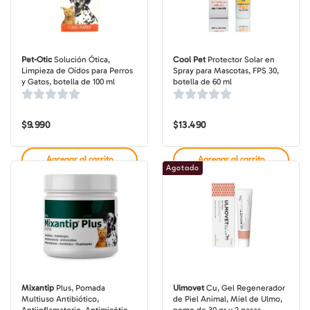
Pet-Otic
Solución Ótica,
Cool Pet
Protector Solar en
Limpieza de Oídos para Perros
Spray para Mascotas, FPS 30,
y Gatos, botella de 100 ml
botella de 60 ml
$
9.990
$
13.490
Agregar al carrito
Agregar al carrito
Agotado
Mixantip
Plus, Pomada
Ulmovet
Cu, Gel Regenerador
Multiuso Antibiótico,
de Piel Animal, Miel de Ulmo,