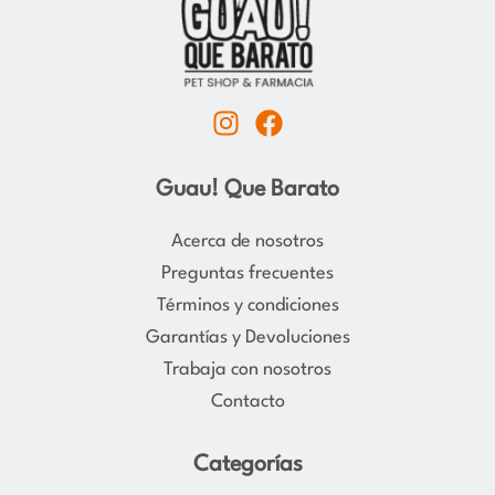
I
F
n
a
s
c
Guau! Que Barato
t
e
a
b
Acerca de nosotros
g
o
Preguntas frecuentes
r
o
Términos y condiciones
a
k
Garantías y Devoluciones
m
Trabaja con nosotros
Contacto
Categorías