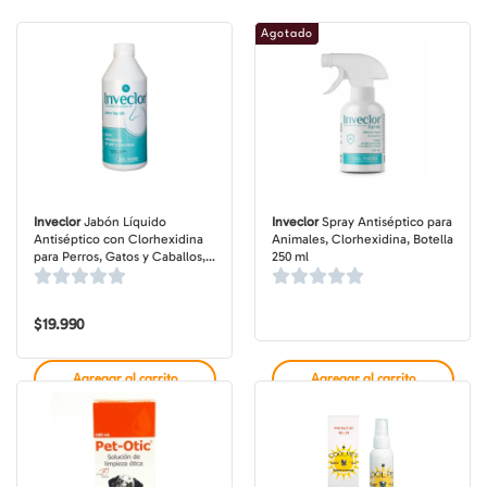
$14.245
$28.490
$13.995
$27.990
Agotado
Inveclor
Jabón Líquido
Inveclor
Spray Antiséptico para
Antiséptico con Clorhexidina
Animales, Clorhexidina, Botella
para Perros, Gatos y Caballos,
250 ml
Botella de 1 lt
$
19.990
Agregar al carrito
Agregar al carrito