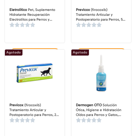
Eletrolítico
Pet, Suplemento
Previcox
(firocoxib)
Hidratante Recuperación
Tratamiento Articular y
Electrolítos para Perros y
Postoperatorio para Perros, 57
Gatos, sobre de 10 gr
mg, 60 masticables
Agotado
Agotado
Agregar al carrito
Agregar al carrito
Previcox
(firocoxib)
Dermogen OTO
Solución
Tratamiento Articular y
Ótica, Higiene e Hidratación
Postoperatorio para Perros, 227
Oídos para Perros y Gatos,
mg, 10 masticables
frasco de 100 ml