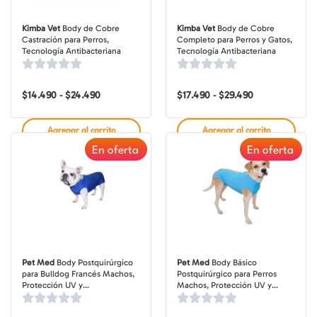
Kimba Vet
Body de Cobre
Kimba Vet
Body de Cobre
Castración para Perros,
Completo para Perros y Gatos,
Tecnología Antibacteriana
Tecnología Antibacteriana
$
14.490
$
24.490
Rango
$
17.490
$
29.490
Rango
-
-
de
de
precios:
precios:
desde
desde
Agregar al carrito
Agregar al carrito
$14.490
$17.490
hasta
hasta
En oferta
En oferta
$24.490
$29.490
Pet Med
Body Postquirúrgico
Pet Med
Body Básico
para Bulldog Francés Machos,
Postquirúrgico para Perros
Protección UV y
Machos, Protección UV y
Antimicrobiana
Antimicrobiana