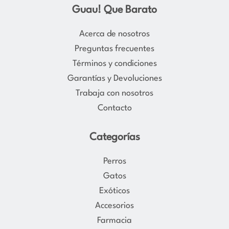
s
c
Guau! Que Barato
t
e
a
b
Acerca de nosotros
g
o
Preguntas frecuentes
r
o
Términos y condiciones
a
k
Garantías y Devoluciones
m
Trabaja con nosotros
Contacto
Categorías
Perros
Gatos
Exóticos
Accesorios
Farmacia