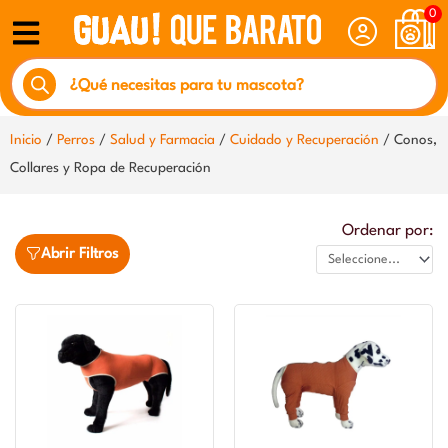
Ir
0
al
Búsqueda
contenido
de
productos
Inicio
/
Perros
/
Salud y Farmacia
/
Cuidado y Recuperación
/ Conos,
Collares y Ropa de Recuperación
Ordenar por:
Abrir Filtros