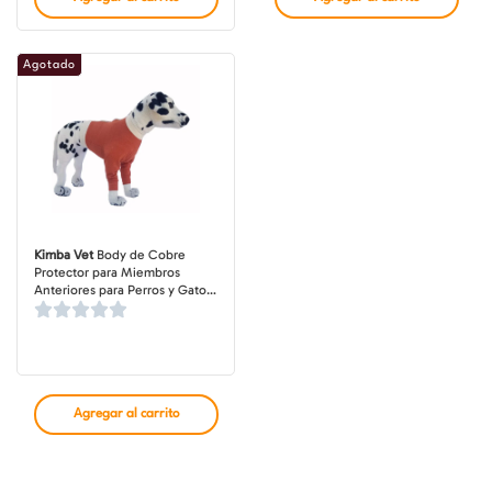
$10.245
$20.490
hasta
hasta
$13.995
$27.990
Agotado
Kimba Vet
Body de Cobre
Protector para Miembros
Anteriores para Perros y Gatos,
Tecnología Antibacteriana
Agregar al carrito