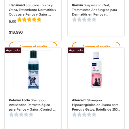
Transimed
Solución Tópica y
Itraskin
Suspensión Oral,
Ótica, Tratamiento Dermatitis y
Tratamiento Antifúngico para
Otitis para Perros y Gatos,
Dermatitis en Perros y
frasco de 15 ml
Dermatofitosis en Gatos, frasco
5.00
de 120 ml
$
13.990
Agregar al carrito
Agregar al carrito
Agotado
Agotado
Petever Forte
Shampoo
Allercalm
Shampoo
Antiséptico Dermatológico
Hipoalergénico de Avena para
para Perros y Gatos, Control de
Perros y Gatos, Botella de 250
Bacterias y Levaduras, botella
ml
de 150 ml