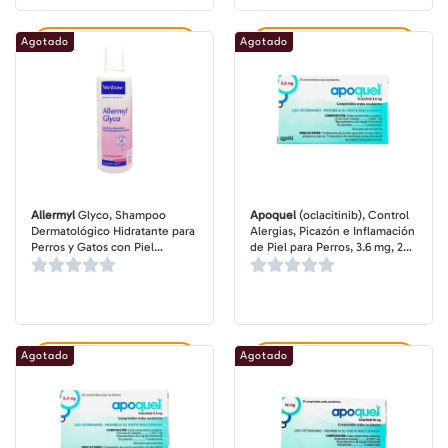
Agotado
Agotado
Agregar al carrito
Agregar al carrito
Allermyl
Glyco, Shampoo
Apoquel
(oclacitinib), Control
Dermatológico Hidratante para
Alergias, Picazón e Inflamación
Perros y Gatos con Piel
de Piel para Perros, 3.6 mg, 20
Sensible y Alérgica, Botella de
comprimidos
250 ml
Agotado
Agotado
Agregar al carrito
Agregar al carrito