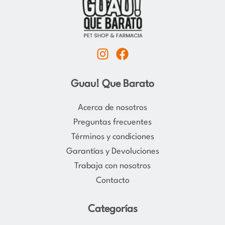
I
F
n
a
s
c
Guau! Que Barato
t
e
a
b
Acerca de nosotros
g
o
Preguntas frecuentes
r
o
Términos y condiciones
a
k
Garantías y Devoluciones
m
Trabaja con nosotros
Contacto
Categorías