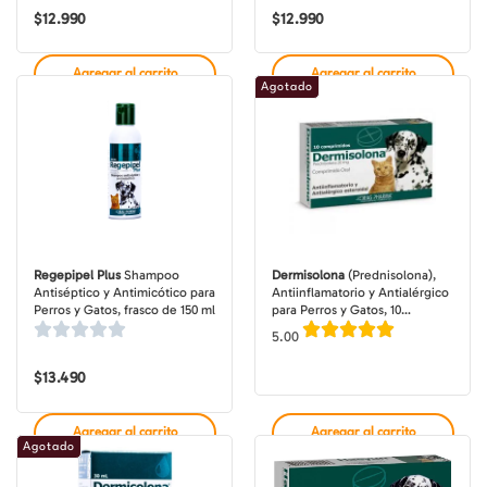
$
12.990
$
12.990
Agregar al carrito
Agregar al carrito
Agotado
Regepipel Plus
Shampoo
Dermisolona
(Prednisolona),
Antiséptico y Antimicótico para
Antiinflamatorio y Antialérgico
Perros y Gatos, frasco de 150 ml
para Perros y Gatos, 10
comprimidos
5.00
$
13.490
Agregar al carrito
Agregar al carrito
Agotado