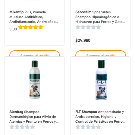
Mixantip
Plus, Pomada
Sebocalm
Spherulites,
Multiuso Antibiótico,
Shampoo Hipoalergénico e
Antiinflamatorio, Antimicótico
Hidratante para Perros y Gatos,
y Cicatrizante para Perros y
Botella de 250 ml
5.00
Gatos, tubo o pote de 15-50 gr
$
24.990
Agregar al carrito
Agregar al carrito
Alerdrag
Shampoo
FLT Shampoo
Antiparasitario y
Dermatológico para Alivio de
Antiseborreico, Higiene y
Alergias y Prurito en Perros y
Control de Parásitos en Perros
Gatos, Envase de 150 ml
y Gatos, botella de 150 ml