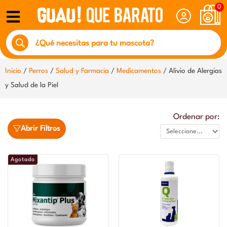
Ir
0
al
Búsqueda
contenido
de
productos
Inicio
/
Perros
/
Salud y Farmacia
/
Medicamentos
/ Alivio de Alergias
y Salud de la Piel
Ordenar por:
Abrir Filtros
Agotado