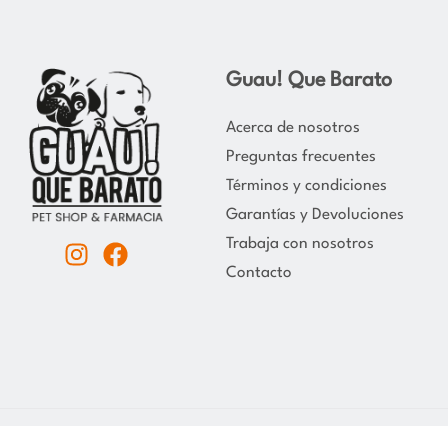
Guau! Que Barato
Acerca de nosotros
Preguntas frecuentes
Términos y condiciones
Garantías y Devoluciones
Trabaja con nosotros
I
F
Contacto
n
a
s
c
t
e
a
b
g
o
r
o
a
k