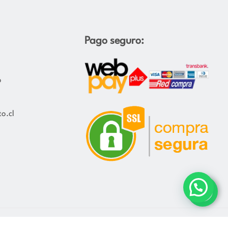
Pago seguro:
o
o.cl