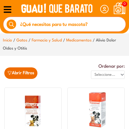
Ir
0
al
Búsqueda
contenido
de
productos
Inicio
/
Gatos
/
Farmacia y Salud
/
Medicamentos
/ Alivio Dolor
Oídos y Otitis
Ordenar por:
Abrir Filtros