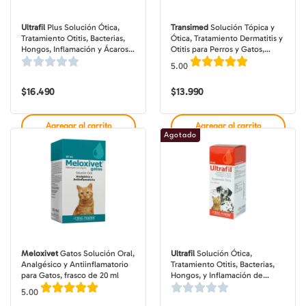
Ultrafil
Plus Solución Ótica,
Transimed
Solución Tópica y
Tratamiento Otitis, Bacterias,
Ótica, Tratamiento Dermatitis y
Hongos, Inflamación y Ácaros
Otitis para Perros y Gatos,
de Oídos para Perros y Gatos,
frasco de 15 ml
5.00
frasco de 20 ml
$
16.490
$
13.990
Agregar al carrito
Agregar al carrito
Agotado
Meloxivet
Gatos Solución Oral,
Ultrafil
Solución Ótica,
Analgésico y Antiinflamatorio
Tratamiento Otitis, Bacterias,
para Gatos, frasco de 20 ml
Hongos, y Inflamación de
Oídos para Perros y Gatos,
5.00
frasco de 15 ml