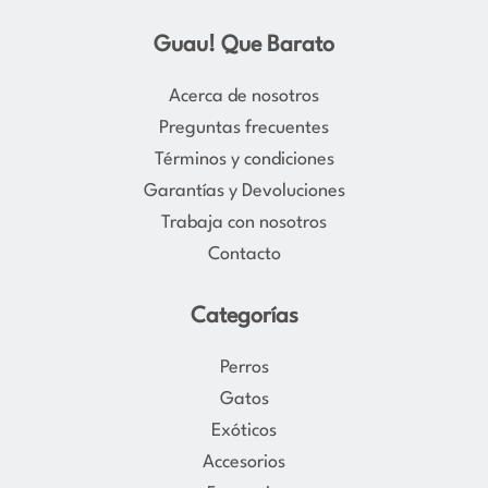
n
a
s
c
Guau! Que Barato
t
e
a
b
Acerca de nosotros
g
o
Preguntas frecuentes
r
o
Términos y condiciones
a
k
Garantías y Devoluciones
m
Trabaja con nosotros
Contacto
Categorías
Perros
Gatos
Exóticos
Accesorios