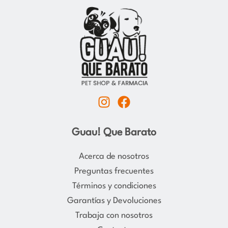
I
F
n
a
s
c
Guau! Que Barato
t
e
a
b
Acerca de nosotros
g
o
Preguntas frecuentes
r
o
Términos y condiciones
a
k
Garantías y Devoluciones
m
Trabaja con nosotros