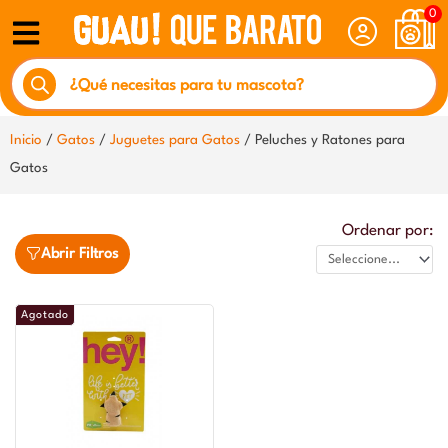
Ir
0
al
Búsqueda
contenido
de
productos
Inicio
/
Gatos
/
Juguetes para Gatos
/ Peluches y Ratones para
Gatos
Ordenar por:
Abrir Filtros
Agotado