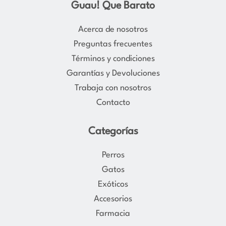
Guau! Que Barato
t
e
a
b
Acerca de nosotros
g
o
Preguntas frecuentes
r
o
Términos y condiciones
a
k
Garantías y Devoluciones
m
Trabaja con nosotros
Contacto
Categorías
Perros
Gatos
Exóticos
Accesorios
Farmacia