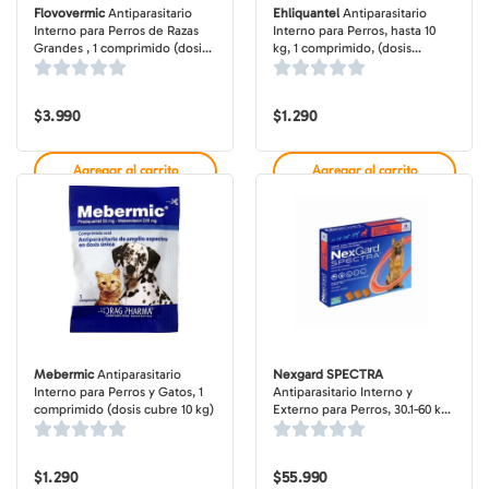
Flovovermic
Antiparasitario
Ehliquantel
Antiparasitario
Interno para Perros de Razas
Interno para Perros, hasta 10
Grandes , 1 comprimido (dosis
kg, 1 comprimido, (dosis
cubre 35 kg)
mensual)
$
3.990
$
1.290
Agregar al carrito
Agregar al carrito
Mebermic
Antiparasitario
Nexgard SPECTRA
Interno para Perros y Gatos, 1
Antiparasitario Interno y
comprimido (dosis cubre 10 kg)
Externo para Perros, 30.1-60 kg,
3 comprimidos masticables
(dosis mensuales)
$
1.290
$
55.990