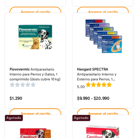
Agregar al carrito
Agregar al carrito
Flovovermic
Antiparasitario
Nexgard SPECTRA
Interno para Perros y Gatos, 1
Antiparasitario Interno y
comprimido (dosis cubre 10 kg)
Externo para Perros, 1
comprimido masticable (dosis
5.00
mensuales)
$
1.290
$
9.990
$
20.990
Rango
-
de
precios:
desde
Agregar al carrito
Agregar al carrito
$9.990
Agotado
Agotado
hasta
$20.990