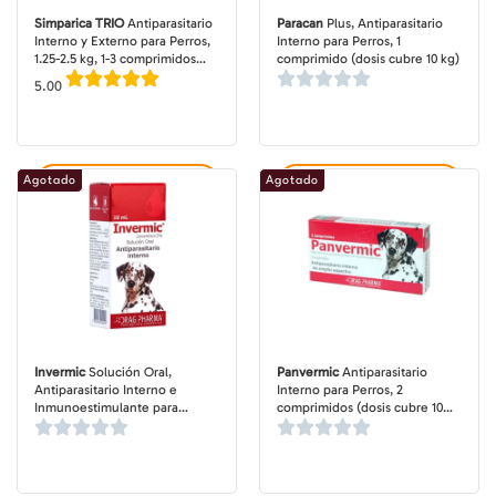
Simparica TRIO
Antiparasitario
Paracan
Plus, Antiparasitario
Interno y Externo para Perros,
Interno para Perros, 1
1.25-2.5 kg, 1-3 comprimidos
comprimido (dosis cubre 10 kg)
masticables (dosis mensuales)
5.00
Agotado
Agotado
Agregar al carrito
Agregar al carrito
Invermic
Solución Oral,
Panvermic
Antiparasitario
Antiparasitario Interno e
Interno para Perros, 2
Inmunoestimulante para
comprimidos (dosis cubre 10
Perros, gotario de 10 ml
kg)