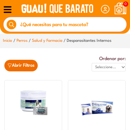
Ir
0
al
Búsqueda
contenido
de
productos
Inicio
/
Perros
/
Salud y Farmacia
/ Desparasitantes Internos
Ordenar por:
Abrir Filtros