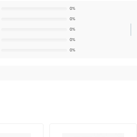
0%
0%
0%
0%
0%
El
o
precio