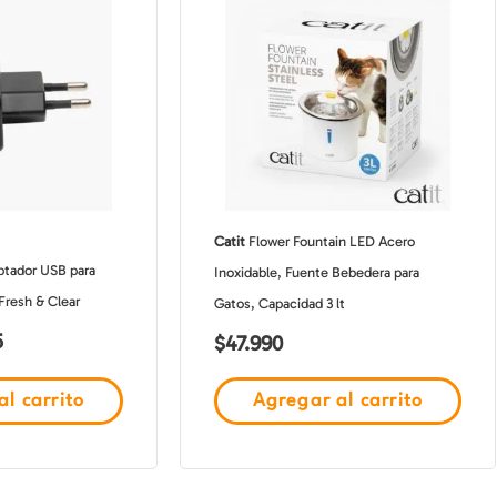
al
actual
es:
.
$4.495.
Catit
Flower Fountain LED Acero
tador USB para
Inoxidable, Fuente Bebedera para
Fresh & Clear
Gatos, Capacidad 3 lt
5
$
47.990
l carrito
Agregar al carrito