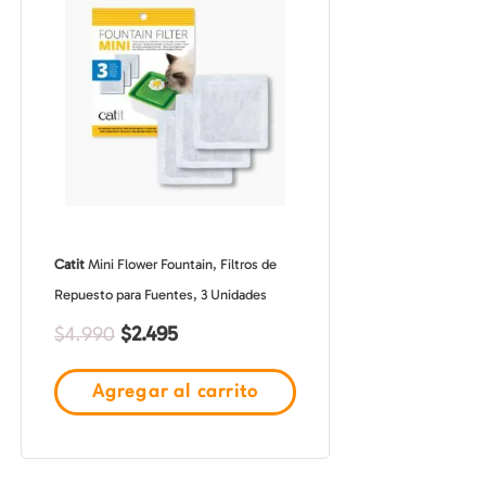
original
actual
era:
es:
$4.990.
$2.495.
Catit
Mini Flower Fountain, Filtros de
Repuesto para Fuentes, 3 Unidades
$
2.495
$
4.990
Agregar al carrito