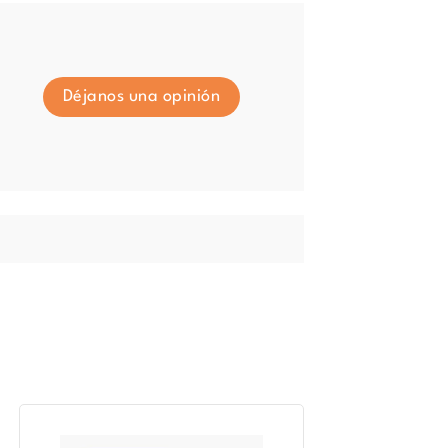
Déjanos una opinión
El
El
precio
precio