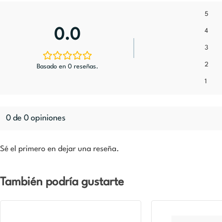
5
0.0
4
3
2
Basado en 0 reseñas.
1
0 de 0 opiniones
Sé el primero en dejar una reseña.
También podría gustarte
El
preci