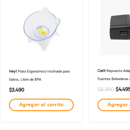
origin
era:
$8.990
Catit
Repuesto Adap
Hey!
Plato Ergonómico Inclinado para
Fuentes Bebederas 
Gatos, Libre de BPA
$
4.49
$
3.490
$
8.990
Agregar al carrito
Agregar a