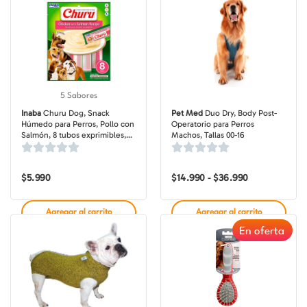
hasta
hasta
$13.890
$20.990
5 Sabores
Inaba
Churu Dog, Snack
Pet Med
Duo Dry, Body Post-
Húmedo para Perros, Pollo con
Operatorio para Perros
Salmón, 8 tubos exprimibles,
Machos, Tallas 00-16
bolsa de 160 gr
$
5.990
$
14.990
$
36.990
Rango
-
de
precios:
desde
Agregar al carrito
Agregar al carrito
$14.990
hasta
En oferta
$36.990