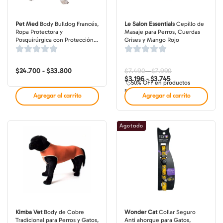
Pet Med
Body Bulldog Francés,
Le Salon Essentials
Cepillo de
Ropa Protectora y
Masaje para Perros, Cuerdas
Posquirúrgica con Protección
Grises y Mango Rojo
UV50+, Tallas PP-GG
$
24.700
$
33.800
Rango
$
7.490
$
7.990
Rango
Rango
-
-
de
de
de
$
3.196
$
3.745
-
🏷️50% OFF en productos
precios:
precios:
precios:
seleccionados
desde
desde
desde
Agregar al carrito
Agregar al carrito
$24.700
$3.196
$7.490
hasta
hasta
hasta
$33.800
$3.745
$7.990
Agotado
Kimba Vet
Body de Cobre
Wonder Cat
Collar Seguro
Tradicional para Perros y Gatos,
Anti ahorque para Gatos,