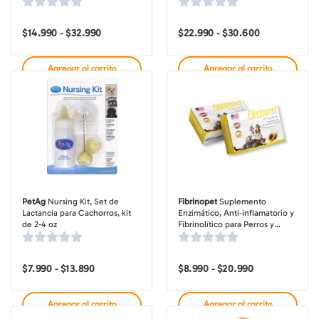
$
14.990
$
32.990
Rango
$
22.990
$
30.600
Rango
-
-
de
de
precios:
precios:
desde
desde
Agregar al carrito
Agregar al carrito
$14.990
$22.990
hasta
hasta
$32.990
$30.600
PetAg
Nursing Kit, Set de
Fibrinopet
Suplemento
Lactancia para Cachorros, kit
Enzimático, Anti‑inflamatorio y
de 2-4 oz
Fibrinolítico para Perros y
Gatos, caja de 10-30
comprimidos masticables
$
7.990
$
13.890
Rango
$
8.990
$
20.990
Rango
-
-
de
de
precios:
precios:
desde
desde
Agregar al carrito
Agregar al carrito
$7.990
$8.990