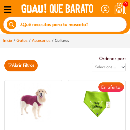
Ir
0
al
Búsqueda
contenido
de
productos
Inicio
/
Gatos
/
Accesorios
/ Collares
Ordenar por:
Abrir Filtros
En oferta