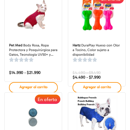
Pet Med
Body Rosa, Ropa
Hartz
DuraPlay Hueso con Olor
Protectora y Posquirúrgica para
a Tocino, Color sujeto a
Gatos, Tecnología UV50+ y
disponibilidad
Antimicrobiana
$
14.990
$
21.990
Rango
$
4.490
$
9.490
Rango
Rango
-
-
de
de
de
$
4.490
$
7.990
-
precios:
precios:
precios:
desde
desde
desde
Agregar al carrito
Agregar al carrito
$14.990
$4.490
$4.490
hasta
hasta
hasta
$21.990
$9.490
$7.990
En oferta