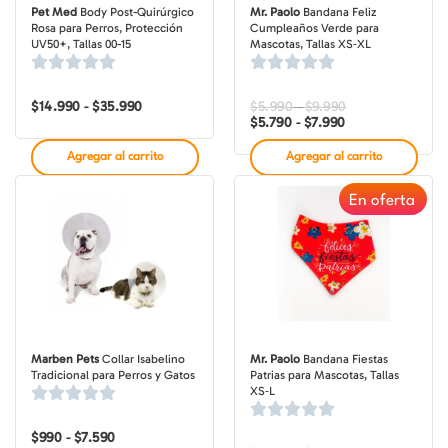
Pet Med
Body Post-Quirúrgico
Mr. Paolo
Bandana Feliz
Rosa para Perros, Protección
Cumpleaños Verde para
UV50+, Tallas 00-15
Mascotas, Tallas XS‑XL
$
14.990
$
35.990
Rango
$
5.990
$
9.990
Rango
Rango
-
-
de
de
de
$
5.790
$
7.990
-
precios:
precios:
precios:
desde
desde
desde
Agregar al carrito
Agregar al carrito
$14.990
$5.790
$5.990
hasta
hasta
hasta
$35.990
$7.990
$9.990
En oferta
Marben Pets
Collar Isabelino
Mr. Paolo
Bandana Fiestas
Tradicional para Perros y Gatos
Patrias para Mascotas, Tallas
XS‑L
$
990
$
7.590
Rango
-