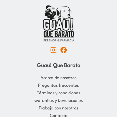
I
F
n
a
s
c
Guau! Que Barato
t
e
a
b
Acerca de nosotros
g
o
Preguntas frecuentes
r
o
Términos y condiciones
a
k
Garantías y Devoluciones
m
Trabaja con nosotros
Contacto