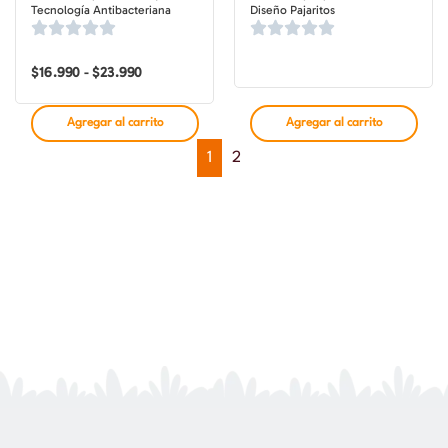
Tecnología Antibacteriana
Diseño Pajaritos
$
16.990
$
23.990
Rango
-
de
precios:
desde
Agregar al carrito
Agregar al carrito
$16.990
hasta
1
2
$23.990