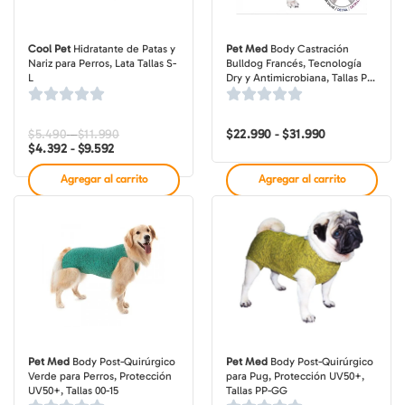
Cool Pet
Hidratante de Patas y
Pet Med
Body Castración
Nariz para Perros, Lata Tallas S-
Bulldog Francés, Tecnología
L
Dry y Antimicrobiana, Tallas PP-
GG
$
5.490
$
11.990
Rango
Rango
$
22.990
$
31.990
Rango
-
-
de
de
de
$
4.392
$
9.592
-
precios:
precios:
precios:
desde
desde
desde
Agregar al carrito
Agregar al carrito
$4.392
$5.490
$22.990
hasta
hasta
hasta
$9.592
$11.990
$31.990
Pet Med
Body Post-Quirúrgico
Pet Med
Body Post-Quirúrgico
Verde para Perros, Protección
para Pug, Protección UV50+,
UV50+, Tallas 00-15
Tallas PP-GG