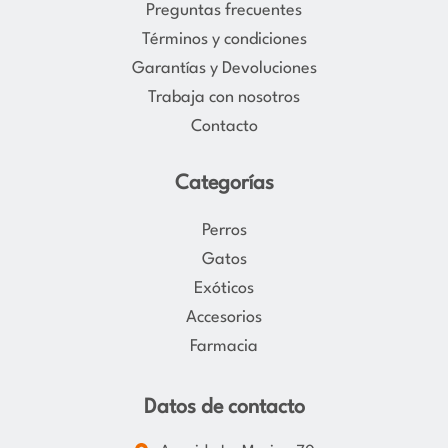
Preguntas frecuentes
r
o
Términos y condiciones
a
k
Garantías y Devoluciones
m
Trabaja con nosotros
Contacto
Categorías
Perros
Gatos
Exóticos
Accesorios
Farmacia
Datos de contacto