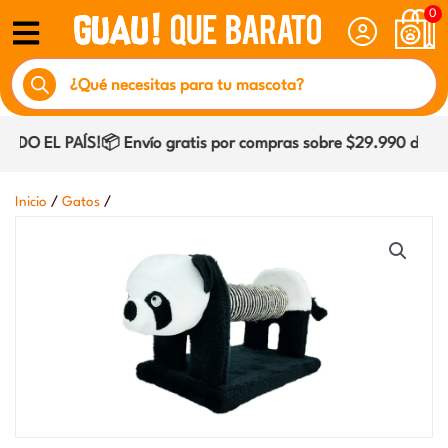
Ir
0
al
Búsqueda
contenido
de
productos
O EL PAÍS!📦 Envío gratis por compras sobre $29.990 dentro 
/
/
Inicio
Gatos