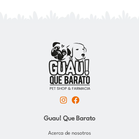
I
F
n
a
s
c
Guau! Que Barato
t
e
a
b
Acerca de nosotros
g
o