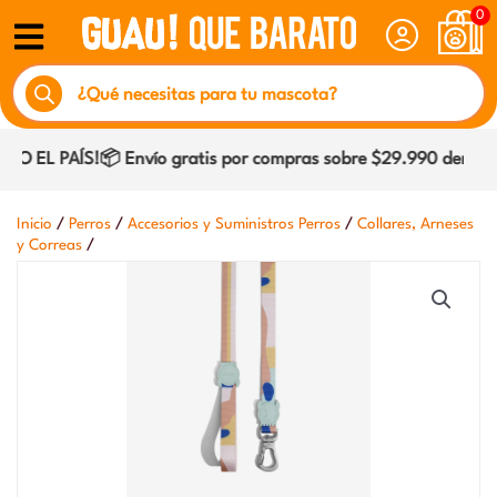
Ir
0
al
Búsqueda
contenido
de
productos
 EL PAÍS!📦 Envío gratis por compras sobre $29.990 dentro d
/
/
/
Inicio
Perros
Accesorios y Suministros Perros
Collares, Arneses
/
y Correas