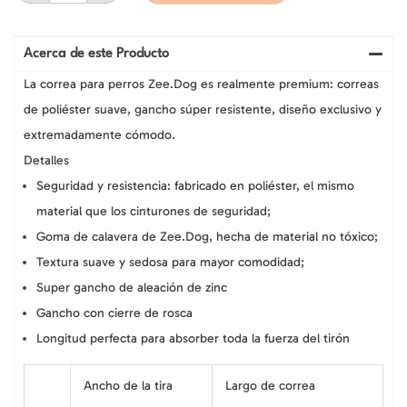
de
Polyester
Suave
para
Acerca de este Producto
Perros,
Tallas:
La correa para perros Zee.Dog es realmente premium: correas
XS,
de poliéster suave, gancho súper resistente, diseño exclusivo y
S,
L
extremadamente cómodo.
cantidad
Detalles
Seguridad y resistencia: fabricado en poliéster, el mismo
material que los cinturones de seguridad;
Goma de calavera de Zee.Dog, hecha de material no tóxico;
Textura suave y sedosa para mayor comodidad;
Super gancho de aleación de zinc
Gancho con cierre de rosca
Longitud perfecta para absorber toda la fuerza del tirón
Ancho de la tira
Largo de correa