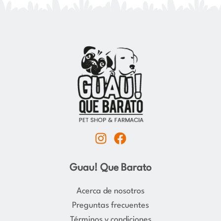
I
F
n
a
s
c
Guau! Que Barato
t
e
a
b
Acerca de nosotros
g
o
Preguntas frecuentes
r
o
Términos y condiciones