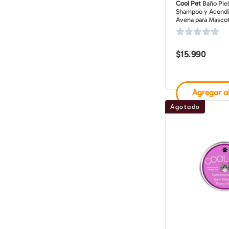
Cool Pet
Baño Piel
Shampoo y Acondi
Avena para Mascot
250 ml
$
15.990
Agregar al
Agotado