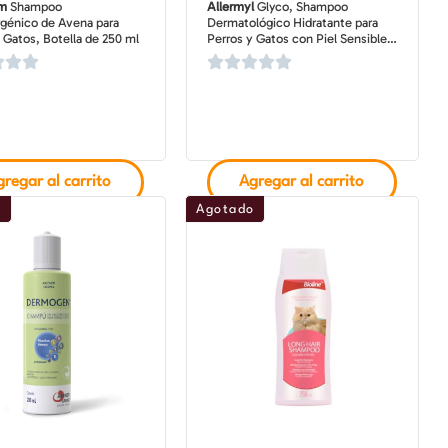
lm
Shampoo
Allermyl
Glyco, Shampoo
rgénico de Avena para
Dermatológico Hidratante para
 Gatos, Botella de 250 ml
Perros y Gatos con Piel Sensible y
Alérgica, Botella de 250 ml
regar al carrito
Agregar al carrito
o
Agotado