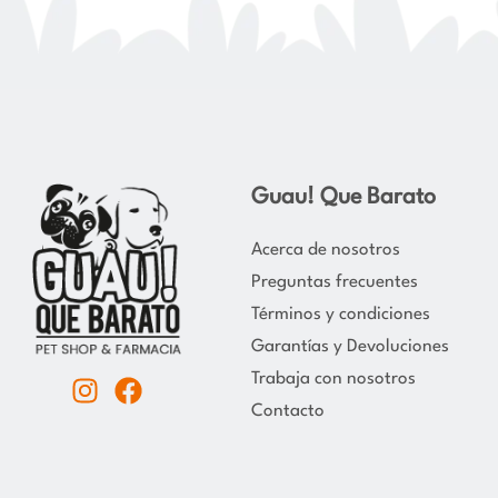
Guau! Que Barato
Acerca de nosotros
Preguntas frecuentes
Términos y condiciones
Garantías y Devoluciones
Trabaja con nosotros
I
F
Contacto
n
a
s
c
t
e