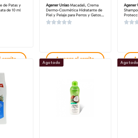
e de Patas y
Agener Uniao
Macadali, Crema
Agener 
Lata de 10 ml
Dermo-Cosmética Hidratante de
Shampoo
Piel y Pelaje para Perros y Gatos,
Protecci
100 gr
Gatos co
 carrito
Agregar al carrito
Ag
Agotado
Agotad