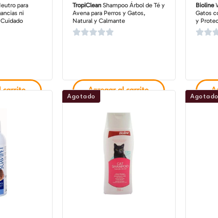
utro para
TropiClean
Shampoo Árbol de Té y
Bioline
W
ancias ni
Avena para Perros y Gatos,
Gatos co
 Cuidado
Natural y Calmante
y Protec
 carrito
Agregar al carrito
Ag
Agotado
Agotad