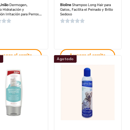
União
Dermogen,
Bioline
Shampoo Long Hair para
 Hidratación y
Gatos, Facilita el Peinado y Brillo
ón Irritación para Perros y
Sedoso
n Piel Sensible, 200 ml
regar al carrito
Agregar al carrito
o
Agotado