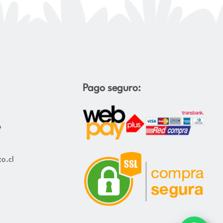
Pago seguro:
o
o.cl