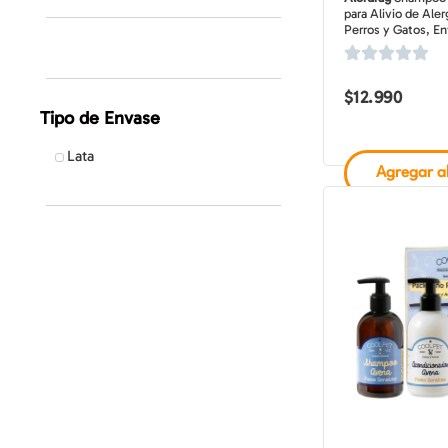
Trixie
para Alivio de Aler
Perros y Gatos, En
Tropiclean
Virbac
Wahl
$
12.990
Tipo de Envase
Lata
Agregar al