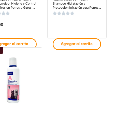
rreico, Higiene y Control
Shampoo Hidratación y
itos en Perros y Gatos,
Protección Irritación para Perros y
de 150 ml
Gatos con Piel Sensible, 200 ml
90
regar al carrito
Agregar al carrito
o