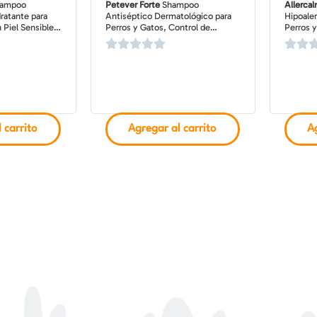
hampoo
Petever Forte
Shampoo
Allerca
ratante para
Antiséptico Dermatológico para
Hipoale
 Piel Sensible y
Perros y Gatos, Control de
Perros y
de 250 ml
Bacterias y Levaduras, botella de
150 ml
 carrito
Agregar al carrito
Ag