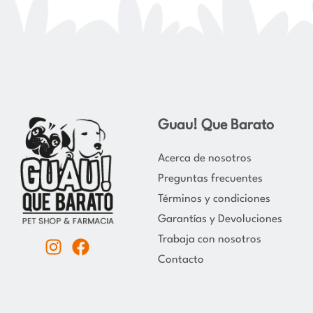
Guau! Que Barato
Acerca de nosotros
Preguntas frecuentes
Términos y condiciones
Garantías y Devoluciones
Trabaja con nosotros
I
F
Contacto
n
a
s
c
t
e