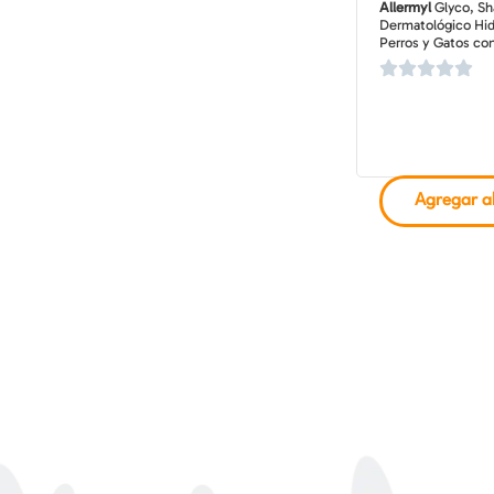
Allermyl
Glyco, S
Dermatológico Hid
Perros y Gatos con
Alérgica, Botella 
Agregar al