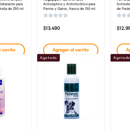
idratante para
Antiséptico y Antimicótico para
Antisebo
tella de 250 ml
Perros y Gatos, frasco de 150 ml
de Parás
botella 
$
13.490
$
12.9
 carrito
Agregar al carrito
Ag
Agotado
Agotad