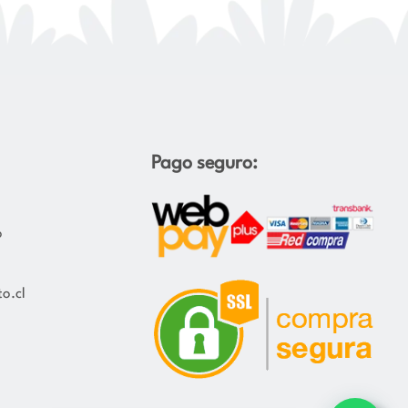
Pago seguro:
o
o.cl