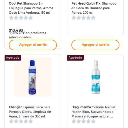
Cool Pet
Shampoo Sin
Pet Head
Quick Fix, Shampoo
Enjuague para Perros, Aroma
en Seco de Durazno para
Coco Lima Verbena, 150 ml
Perros, 200 ml
$
10.490
🏷️15% OFF en productos
seleccionados
Agregar al carrito
Agregar al carrito
Agotado
Agotado
Ehlinger
Espuma Seca para
Drag Pharma
Colonia Animal
Perros y Gatos, Limpieza sin
Health Blue, Suaves notas a
Agua, Envase de 330 ml
Madera y Bosque natural,
formato180 ml