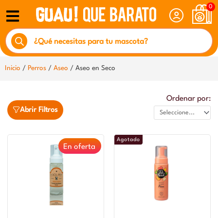
Ir
0
al
Búsqueda
contenido
de
productos
Inicio
/
Perros
/
Aseo
/ Aseo en Seco
Ordenar por:
Abrir Filtros
Agotado
En oferta