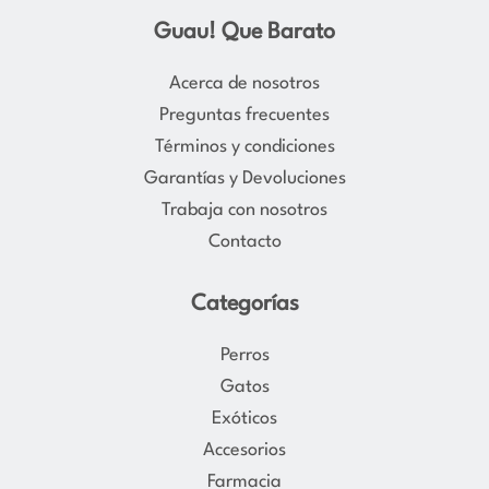
s
c
Guau! Que Barato
t
e
a
b
Acerca de nosotros
g
o
Preguntas frecuentes
r
o
Términos y condiciones
a
k
Garantías y Devoluciones
m
Trabaja con nosotros
Contacto
Categorías
Perros
Gatos
Exóticos
Accesorios
Farmacia