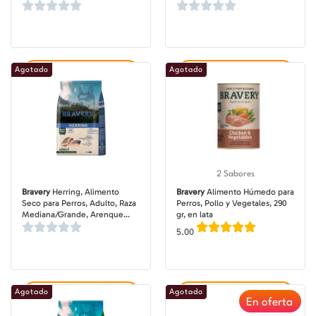
Mediana/Grande, Salmón,
Ibérico, bolsa de 4-12 kg
bolsa de 4 -12 kg
Agotado
Agotado
Agregar al carrito
Agregar al carrito
2 Sabores
Bravery
Herring, Alimento
Bravery
Alimento Húmedo para
Seco para Perros, Adulto, Raza
Perros, Pollo y Vegetales, 290
Mediana/Grande, Arenque
gr, en lata
(Pescado Blanco), bolsa de 4
5.00
-12 kg
Agotado
Agotado
Agregar al carrito
Agregar al carrito
En oferta