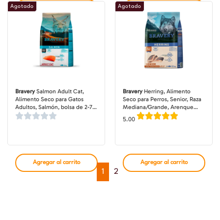
Agotado
Agotado
Agregar al carrito
Agregar al carrito
Bravery
Salmon Adult Cat,
Bravery
Herring, Alimento
Alimento Seco para Gatos
Seco para Perros, Senior, Raza
Adultos, Salmón, bolsa de 2-7
Mediana/Grande, Arenque
kg
(Pescado Blanco), bolsa de 4-12
5.00
kg
Agregar al carrito
Agregar al carrito
1
2