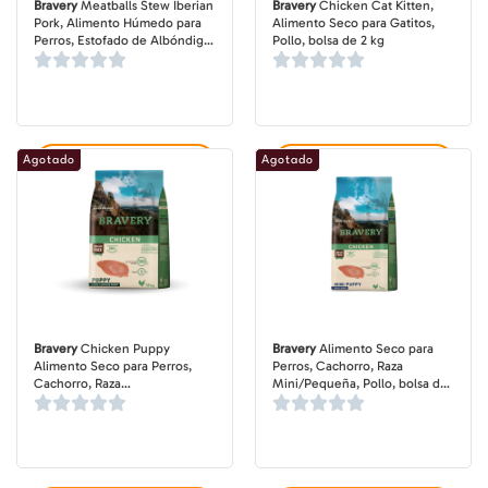
Bravery
Meatballs Stew Iberian
Bravery
Chicken Cat Kitten,
Pork, Alimento Húmedo para
Alimento Seco para Gatitos,
Perros, Estofado de Albóndigas
Pollo, bolsa de 2 kg
de Cerdo Ibérico, lata 415 gr
Agotado
Agotado
Agregar al carrito
Agregar al carrito
Bravery
Chicken Puppy
Bravery
Alimento Seco para
Alimento Seco para Perros,
Perros, Cachorro, Raza
Cachorro, Raza
Mini/Pequeña, Pollo, bolsa de
Mediana/Grande, Pollo, bolsa
7 kg
de 4 – 12 kg