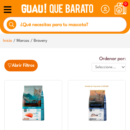
Ir
0
al
Búsqueda
contenido
de
productos
Inicio
/ Marcas / Bravery
Ordenar por:
Abrir Filtros