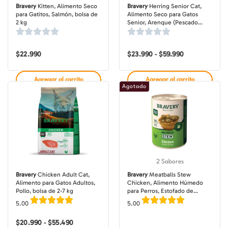
Bravery
Kitten, Alimento Seco
Bravery
Herring Senior Cat,
para Gatitos, Salmón, bolsa de
Alimento Seco para Gatos
2 kg
Senior, Arenque (Pescado
Blanco), bolsa de 2-7 kg
$
22.990
$
23.990
$
59.990
Rango
-
de
precios:
desde
Agregar al carrito
Agregar al carrito
$23.990
Agotado
hasta
$59.990
2 Sabores
Bravery
Chicken Adult Cat,
Bravery
Meatballs Stew
Alimento para Gatos Adultos,
Chicken, Alimento Húmedo
Pollo, bolsa de 2-7 kg
para Perros, Estofado de
Albóndigas de Pollo, lata 415 gr
5.00
5.00
$
20.990
$
55.490
Rango
-