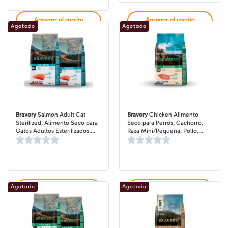
de
precios:
desde
Agregar al carrito
Agregar al carrito
$20.990
Agotado
Agotado
hasta
$55.490
Bravery
Salmon Adult Cat
Bravery
Chicken Alimento
Sterilized, Alimento Seco para
Seco para Perros, Cachorro,
Gatos Adultos Esterilizados,
Raza Mini/Pequeña, Pollo,
Salmón , bolsa de 2 y 7 kg
bolsa de 2 kg
Agotado
Agotado
Agregar al carrito
Agregar al carrito