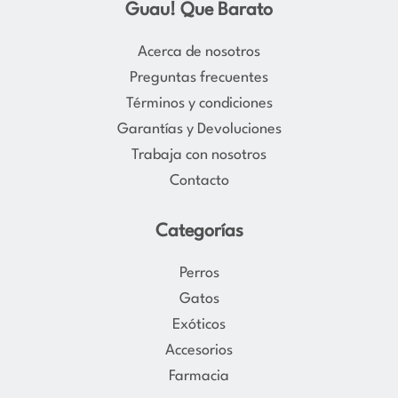
Guau! Que Barato
t
e
a
b
Acerca de nosotros
g
o
Preguntas frecuentes
r
o
Términos y condiciones
a
k
Garantías y Devoluciones
m
Trabaja con nosotros
Contacto
Categorías
Perros
Gatos
Exóticos
Accesorios
Farmacia