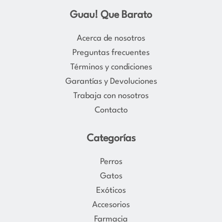
s
c
Guau! Que Barato
t
e
a
b
Acerca de nosotros
g
o
Preguntas frecuentes
r
o
Términos y condiciones
a
k
Garantías y Devoluciones
m
Trabaja con nosotros
Contacto
Categorías
Perros
Gatos
Exóticos
Accesorios
Farmacia