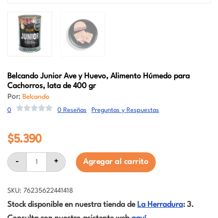
Belcando
Junior Ave y Huevo, Alimento Húmedo para
Cachorros, lata de 400 gr
Por:
Belcando
0
0 Reseñas
Preguntas y Respuestas
$
5.390
Belcando
-
+
Agregar al carrito
Junior
Ave
y
Huevo,
SKU: 76235622441418
Alimento
Stock disponible en nuestra tienda de
La Herradura
: 3.
Húmedo
para