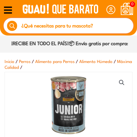
Ir
0
al
Búsqueda
contenido
de
productos
¡RECIBE EN TODO EL PAÍS!📦 Envío gratis por compras sobre
/
/
/
/
Inicio
Perros
Alimento para Perros
Alimento Húmedo
Máxima
/
Calidad