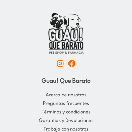
I
F
n
a
s
c
Guau! Que Barato
t
e
a
b
Acerca de nosotros
g
o
Preguntas frecuentes
r
o
Términos y condiciones
a
k
Garantías y Devoluciones
m
Trabaja con nosotros