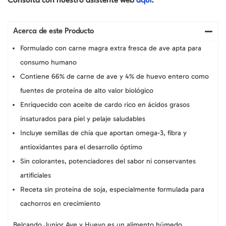
Consulta con nuestro asistente web
aquí
.
Cachorros,
lata
de
400
Acerca de este Producto
gr
cantidad
Formulado con carne magra extra fresca de ave apta para
consumo humano
Contiene 66% de carne de ave y 4% de huevo entero como
fuentes de proteína de alto valor biológico
Enriquecido con aceite de cardo rico en ácidos grasos
insaturados para piel y pelaje saludables
Incluye semillas de chía que aportan omega-3, fibra y
antioxidantes para el desarrollo óptimo
Sin colorantes, potenciadores del sabor ni conservantes
artificiales
Receta sin proteína de soja, especialmente formulada para
cachorros en crecimiento
Belcando Junior Ave y Huevo es un alimento húmedo