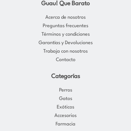
s
c
Guau! Que Barato
t
e
a
b
Acerca de nosotros
g
o
Preguntas frecuentes
r
o
Términos y condiciones
a
k
Garantías y Devoluciones
m
Trabaja con nosotros
Contacto
Categorías
Perros
Gatos
Exóticos
Accesorios
Farmacia