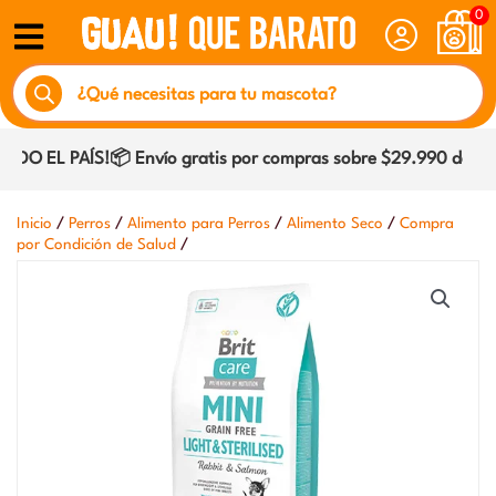
Ir
0
al
Búsqueda
contenido
de
productos
O EL PAÍS!📦 Envío gratis por compras sobre $29.990 dentro 
/
/
/
/
Inicio
Perros
Alimento para Perros
Alimento Seco
Compra
/
por Condición de Salud