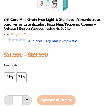
Brit Care
Mini Grain Free Light & Sterilised, Alimento Seco
para Perros Esterilizados, Raza Mini/Pequeña, Conejo y
Salmón Libre de Granos, bolsa de 2-7 kg
Por:
,
Brit
Brit Care
0
0 Reseñas
Preguntas y Respuestas
$
21.990
$
69.990
Rango
-
de
Brit
Formato
precios:
Care
Mini
desde
Grain
2 kg
7 kg
Free
$21.990
Light
hasta
&
Sterilised,
$69.990
Alimento
Seco
-
+
Agregar al carrito
para