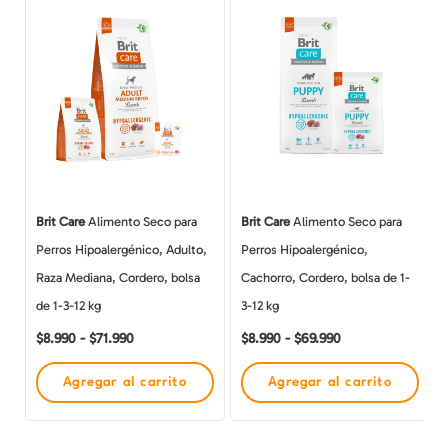
Rango
Rango
Este
Este
de
de
producto
producto
precios:
precios:
desde
desde
tiene
tiene
$8.990
$8.990
múltiples
hasta
múltiples
hasta
$71.990
$69.990
variantes.
variantes.
Las
Las
opciones
opciones
se
se
Brit Care
Alimento Seco para
Brit Care
Alimento Seco para
pueden
pueden
Perros Hipoalergénico, Adulto,
Perros Hipoalergénico,
elegir
elegir
Raza Mediana, Cordero, bolsa
Cachorro, Cordero, bolsa de 1-
en
en
de 1-3-12 kg
3-12 kg
la
la
$
8.990
-
$
71.990
$
8.990
-
$
69.990
página
página
de
de
Agregar al carrito
Agregar al carrito
producto
producto