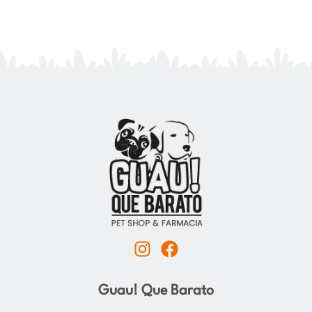
I
F
n
a
s
c
Guau! Que Barato
t
e