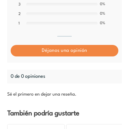
0%
3
0%
2
0%
1
Déjanos una opinión
0 de 0 opiniones
Sé el primero en dejar una reseña.
También podría gustarte
Rango
Este