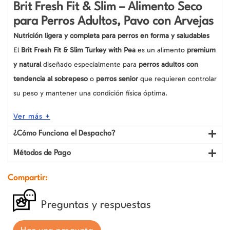
con
Brit Fresh Fit & Slim – Alimento Seco
Arvejas,
para Perros Adultos, Pavo con Arvejas
bolsa
de
Nutrición ligera y completa para perros en forma y saludables
2.5-
12
El
Brit Fresh Fit & Slim Turkey with Pea
es un alimento
premium
kg
cantidad
y natural
diseñado especialmente para
perros adultos con
tendencia al sobrepeso
o
perros senior
que requieren controlar
su peso y mantener una condición física óptima.
Ver más +
¿Cómo Funciona el Despacho?
Métodos de Pago
Compartir:
Preguntas y respuestas