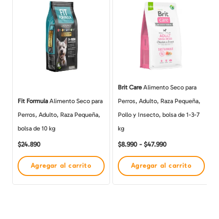
de
producto
precios:
desde
tiene
$8.990
múltiples
hasta
$47.990
variantes.
Las
opciones
Brit Care
Alimento Seco para
se
Fit Formula
Alimento Seco para
Perros, Adulto, Raza Pequeña,
pueden
Perros, Adulto, Raza Pequeña,
Pollo y Insecto, bolsa de 1-3-7
elegir
bolsa de 10 kg
kg
en
$
24.890
$
8.990
-
$
47.990
la
página
Agregar al carrito
Agregar al carrito
de
producto