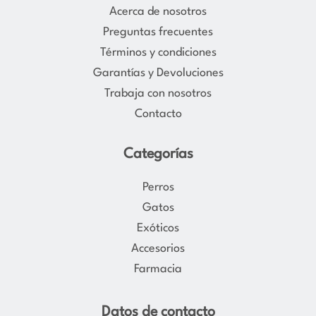
a
b
Acerca de nosotros
g
o
Preguntas frecuentes
r
o
Términos y condiciones
a
k
Garantías y Devoluciones
m
Trabaja con nosotros
Contacto
Categorías
Perros
Gatos
Exóticos
Accesorios
Farmacia
Datos de contacto