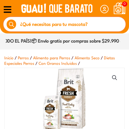
Ir
0
al
Búsqueda
contenido
de
productos
DO EL PAÍS!📦 Envío gratis por compras sobre $29.990 dentro
/
/
/
/
Inicio
Perros
Alimento para Perros
Alimento Seco
Dietas
/
/
Especiales Perros
Con Granos Incluidos