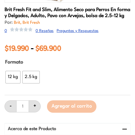
Brit Fresh
Fit and Slim, Alimento Seco para Perros En forma
y Delgados, Adulto, Pavo con Arvejas, bolsa de 2.5-12 kg
Por:
,
Brit
Brit Fresh
0
0 Reseñas
Preguntas y Respuestas
$
19.990
$
69.900
Rango
-
de
Brit
Formato
precios:
Fresh
Fit
desde
and
12 kg
2.5 kg
Slim,
$19.990
Alimento
hasta
Seco
para
$69.900
Perros
En
-
+
Agregar al carrito
forma
y
Delgados,
Adulto,
Acerca de este Producto
Pavo