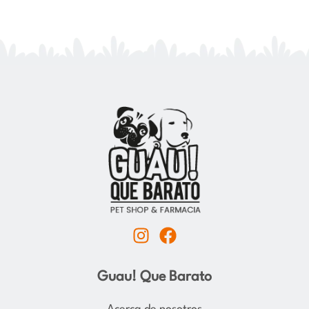
I
F
n
a
s
c
Guau! Que Barato
t
e
a
b