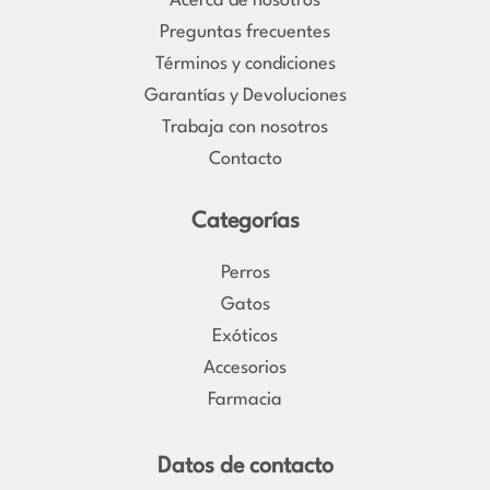
Acerca de nosotros
g
o
Preguntas frecuentes
r
o
Términos y condiciones
a
k
Garantías y Devoluciones
m
Trabaja con nosotros
Contacto
Categorías
Perros
Gatos
Exóticos
Accesorios
Farmacia
Datos de contacto