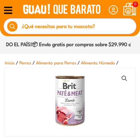
Ir
0
al
Búsqueda
contenido
de
productos
DO EL PAÍS!📦 Envío gratis por compras sobre $29.990 dentro
/
/
/
/
Inicio
Perros
Alimento para Perros
Alimento Húmedo