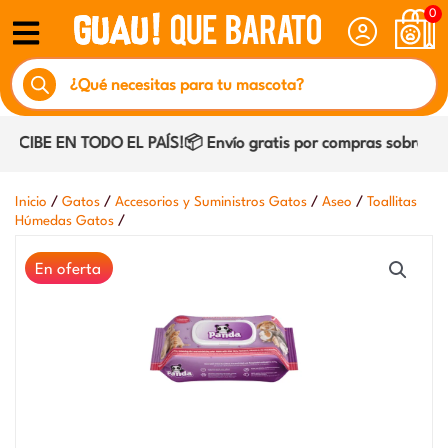
Ir
0
al
Búsqueda
contenido
de
productos
CIBE EN TODO EL PAÍS!📦 Envío gratis por compras sobre $29.
/
/
/
/
Inicio
Gatos
Accesorios y Suministros Gatos
Aseo
Toallitas
/
Húmedas Gatos
En oferta