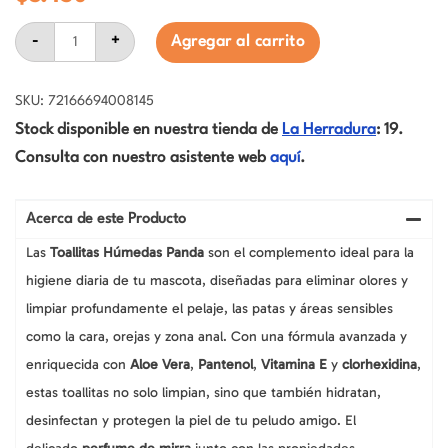
Panda
-
+
Agregar al carrito
Toallitas
Húmedas
Hipoalergénicas
para
SKU: 72166694008145
Perros
Stock disponible en nuestra tienda de
La Herradura
: 19.
y
Gatos,
Consulta con nuestro asistente web
aquí
.
con
Clorhexidina
y
Mirra,
Acerca de este Producto
100
Unidades
Las
Toallitas Húmedas Panda
son el complemento ideal para la
cantidad
higiene diaria de tu mascota, diseñadas para eliminar olores y
limpiar profundamente el pelaje, las patas y áreas sensibles
como la cara, orejas y zona anal. Con una fórmula avanzada y
enriquecida con
Aloe Vera
,
Pantenol
,
Vitamina E
y
clorhexidina
,
estas toallitas no solo limpian, sino que también hidratan,
desinfectan y protegen la piel de tu peludo amigo. El