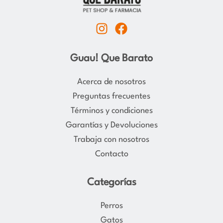
I
F
n
a
s
c
Guau! Que Barato
t
e
a
b
Acerca de nosotros
g
o
Preguntas frecuentes
r
o
Términos y condiciones
a
k
Garantías y Devoluciones
m
Trabaja con nosotros
Contacto
Categorías
Perros
Gatos