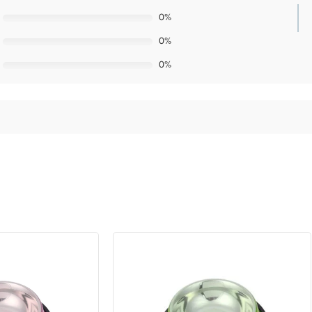
0%
0%
0%