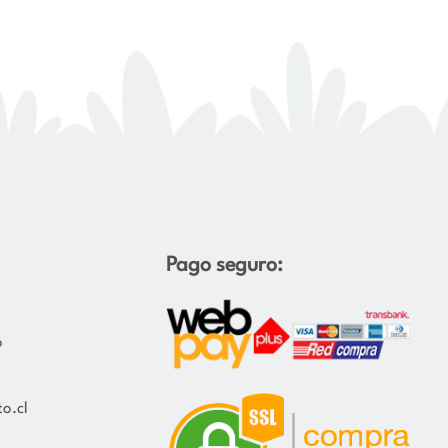
Pago seguro:
o
o.cl