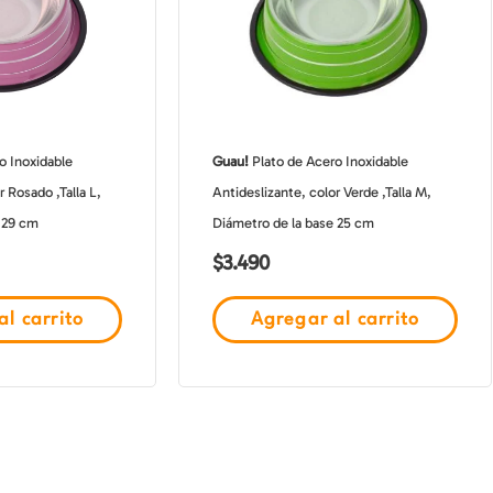
o Inoxidable
Guau!
Plato de Acero Inoxidable
r Rosado ,Talla L,
Antideslizante, color Verde ,Talla M,
 29 cm
Diámetro de la base 25 cm
$
3.490
l carrito
Agregar al carrito