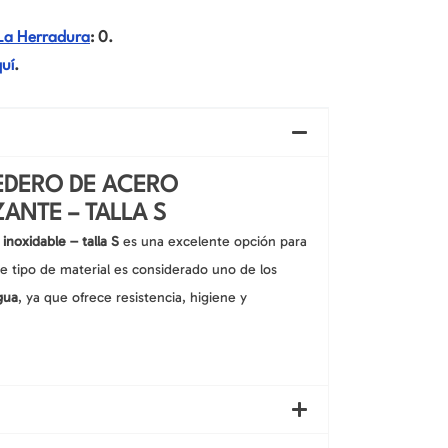
La Herradura
: 0.
uí
.
EDERO DE ACERO
ANTE – TALLA S
noxidable – talla S
es una excelente opción para
te tipo de material es considerado uno de los
gua
, ya que ofrece resistencia, higiene y