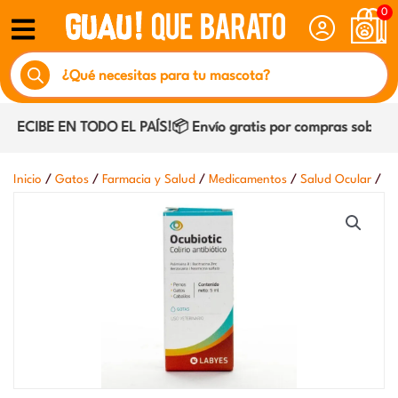
Ir
0
al
Búsqueda
contenido
de
productos
RECIBE EN TODO EL PAÍS!📦 Envío gratis por compras sobre $2
/
/
/
/
/
Inicio
Gatos
Farmacia y Salud
Medicamentos
Salud Ocular