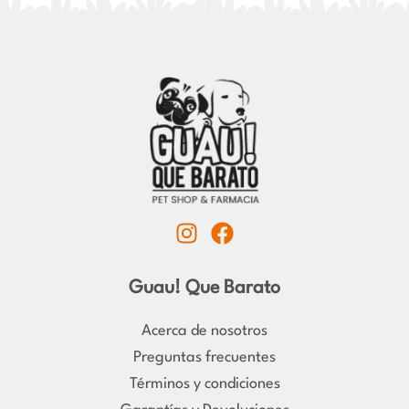
I
F
n
a
s
c
Guau! Que Barato
t
e
a
b
Acerca de nosotros
g
o
Preguntas frecuentes
r
o
Términos y condiciones
a
k