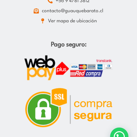
+56 9 4781 3812
contacto@guauquebarato.cl
Ver mapa de ubicación
Pago seguro:
🐶🐱 ¡Hola! ¿Tienes alguna pregunta?