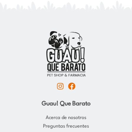
I
F
n
a
s
c
Guau! Que Barato
t
e
a
b
Acerca de nosotros
g
o
Preguntas frecuentes
r
o