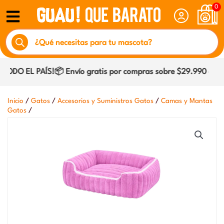
Ir
0
al
Búsqueda
contenido
de
productos
ODO EL PAÍS!📦 Envío gratis por compras sobre $29.990 dentro
/
/
/
Inicio
Gatos
Accesorios y Suministros Gatos
Camas y Mantas
/
Gatos