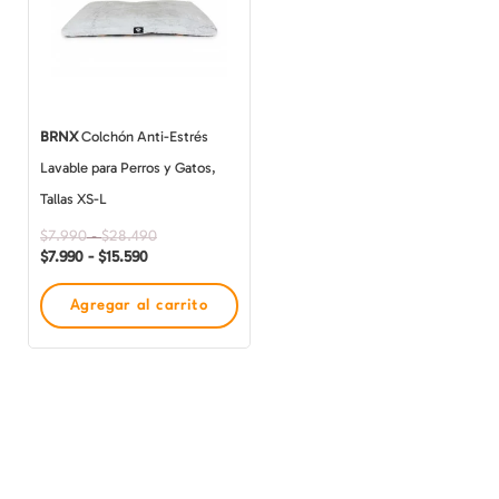
$7.990
$7.990
múltiples
hasta
hasta
$15.590
$28.490
variantes.
Las
opciones
BRNX
Colchón Anti-Estrés
se
Lavable para Perros y Gatos,
pueden
Tallas XS-L
elegir
$
7.990
-
$
28.490
en
$
7.990
-
$
15.590
la
Agregar al carrito
página
de
producto