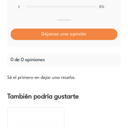
0%
1
Déjanos una opinión
0 de 0 opiniones
Sé el primero en dejar una reseña.
También podría gustarte
Rango
Rango
Este
de
de
producto
precios:
precios:
desde
desde
tiene