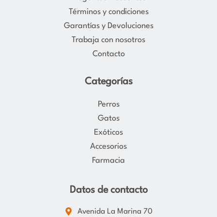
r
o
Términos y condiciones
a
k
Garantías y Devoluciones
m
Trabaja con nosotros
Contacto
Categorías
Perros
Gatos
Exóticos
Accesorios
Farmacia
Datos de contacto
Avenida La Marina 70