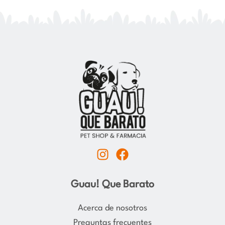
I
F
n
a
s
c
Guau! Que Barato
t
e
a
b
Acerca de nosotros
g
o
Preguntas frecuentes