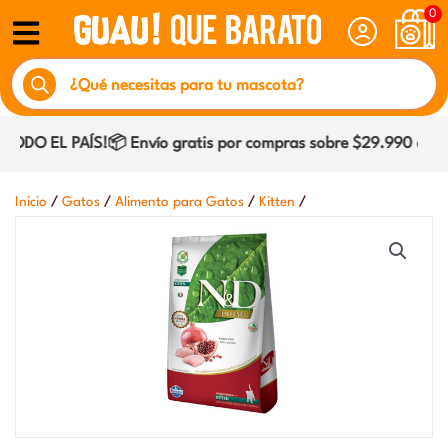
Ir
0
al
Búsqueda
contenido
de
productos
DO EL PAÍS!📦 Envío gratis por compras sobre $29.990 dentro
/
/
/
/
Inicio
Gatos
Alimento para Gatos
Kitten