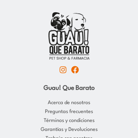
I
F
n
a
s
c
Guau! Que Barato
t
e
a
b
Acerca de nosotros
g
o
Preguntas frecuentes
r
o
Términos y condiciones
a
k
Garantías y Devoluciones
m