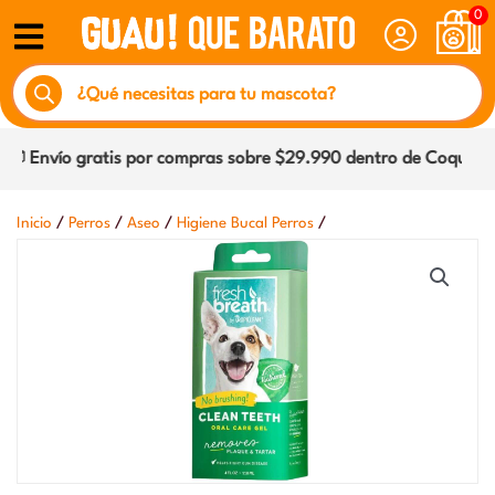
Ir
0
al
Búsqueda
contenido
de
productos
 Envío gratis por compras sobre $29.990 dentro de Coquimbo y
/
/
/
/
Inicio
Perros
Aseo
Higiene Bucal Perros