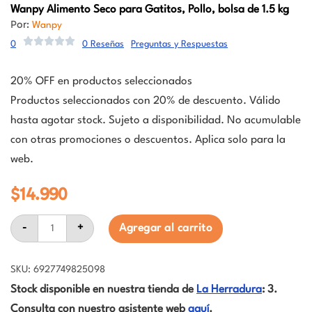
Wanpy
Alimento Seco para Gatitos, Pollo, bolsa de 1.5 kg
Por:
Wanpy
0
0 Reseñas
Preguntas y Respuestas
20% OFF en productos seleccionados
Productos seleccionados con 20% de descuento. Válido
hasta agotar stock. Sujeto a disponibilidad. No acumulable
con otras promociones o descuentos. Aplica solo para la
web.
$
14.990
Wanpy
-
+
Agregar al carrito
Alimento
Seco
para
Gatitos,
SKU: 6927749825098
Pollo,
Stock disponible en nuestra tienda de
La Herradura
: 3.
bolsa
de
Consulta con nuestro asistente web
aquí
.