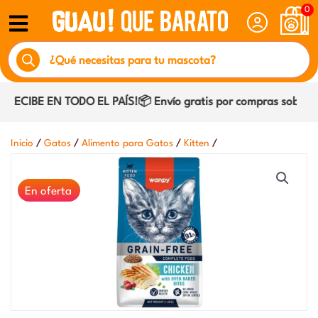
Ir
0
al
Búsqueda
contenido
de
productos
RECIBE EN TODO EL PAÍS!📦 Envío gratis por compras sobre $2
/
/
/
/
Inicio
Gatos
Alimento para Gatos
Kitten
En oferta