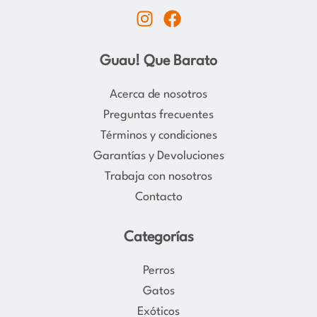
I
F
n
a
s
c
Guau! Que Barato
t
e
a
b
Acerca de nosotros
g
o
Preguntas frecuentes
r
o
Términos y condiciones
a
k
Garantías y Devoluciones
m
Trabaja con nosotros
Contacto
Categorías
Perros
Gatos
Exóticos