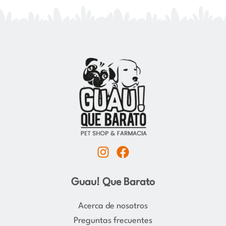
I
F
n
a
s
c
Guau! Que Barato
t
e
a
b
Acerca de nosotros
g
o
Preguntas frecuentes