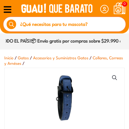
Ir
0
al
Búsqueda
contenido
de
productos
DO EL PAÍS!📦 Envío gratis por compras sobre $29.990 dentro
/
/
/
Inicio
Gatos
Accesorios y Suministros Gatos
Collares, Correas
/
y Arnéses