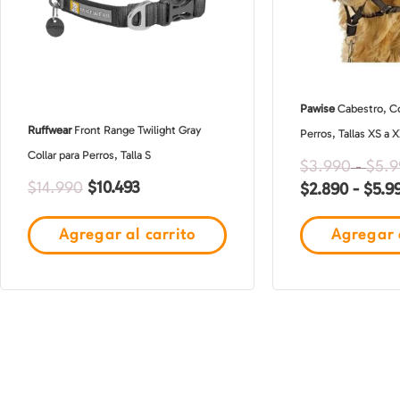
Pawise
Cabestro, Co
Ruffwear
Front Range Twilight Gray
Perros, Tallas XS a 
Collar para Perros, Talla S
$
3.990
-
$
5.
$
10.493
$
2.890
-
$
5.9
$
14.990
Agregar al carrito
Agregar a