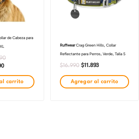
$5.990
Las
$5.990
opciones
se
pueden
llar de Cabeza para
elegir
Ruffwear
Crag Green Hills, Collar
XXL
en
Reflectante para Perros, Verde, Talla S
la
990
$
11.893
90
página
$
16.990
de
l carrito
Agregar al carrito
producto