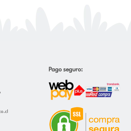
Pago seguro:
o
o.cl