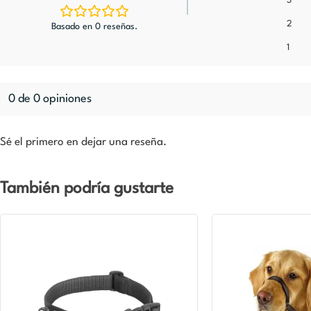
3
2
Basado en 0 reseñas.
1
0 de 0 opiniones
Sé el primero en dejar una reseña.
También podría gustarte
El
El
precio
precio
original
actual
era:
es:
$14.990.
$10.493.