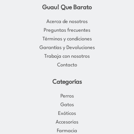
s
c
Guau! Que Barato
t
e
a
b
Acerca de nosotros
g
o
Preguntas frecuentes
r
o
Términos y condiciones
a
k
Garantías y Devoluciones
m
Trabaja con nosotros
Contacto
Categorías
Perros
Gatos
Exóticos
Accesorios
Farmacia