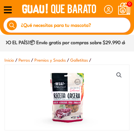
Ir
0
al
Búsqueda
contenido
de
productos
O EL PAÍS!📦 Envío gratis por compras sobre $29.990 dentro 
/
/
/
/
Inicio
Perros
Premios y Snacks
Galletitas