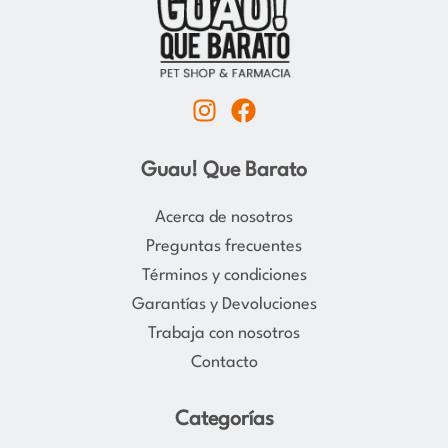
I
F
n
a
s
c
Guau! Que Barato
t
e
a
b
Acerca de nosotros
g
o
Preguntas frecuentes
r
o
Términos y condiciones
a
k
Garantías y Devoluciones
m
Trabaja con nosotros
Contacto
Categorías