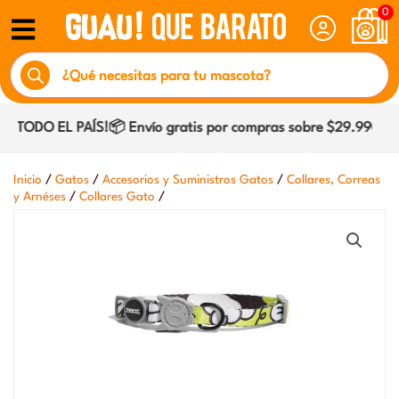
Ir
0
al
Búsqueda
contenido
de
productos
 TODO EL PAÍS!📦 Envío gratis por compras sobre $29.990 dent
/
/
/
Inicio
Gatos
Accesorios y Suministros Gatos
Collares, Correas
/
/
y Arnéses
Collares Gato