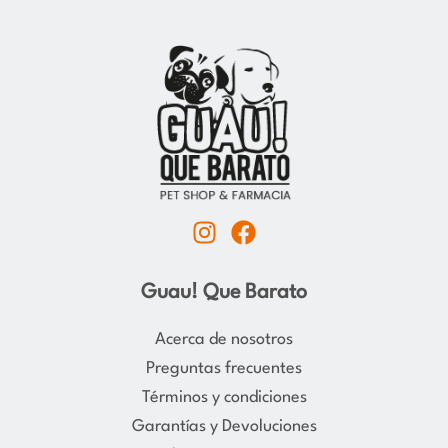
I
F
n
a
s
c
Guau! Que Barato
t
e
a
b
Acerca de nosotros
g
o
Preguntas frecuentes
r
o
Términos y condiciones
a
k
Garantías y Devoluciones
m