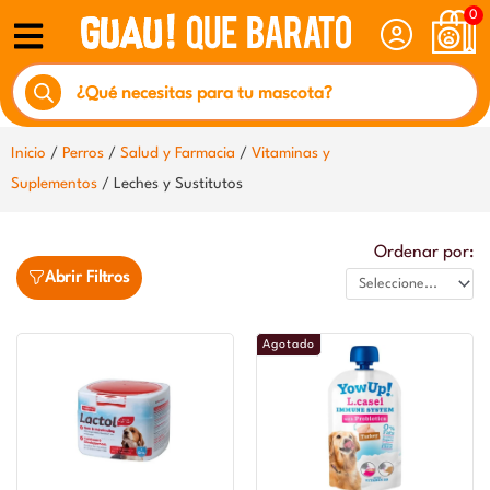
Ir
0
al
Búsqueda
contenido
de
productos
Inicio
/
Perros
/
Salud y Farmacia
/
Vitaminas y
Suplementos
/ Leches y Sustitutos
Ordenar por:
Abrir Filtros
Agotado