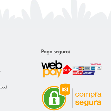
Pago seguro:
o
o.cl