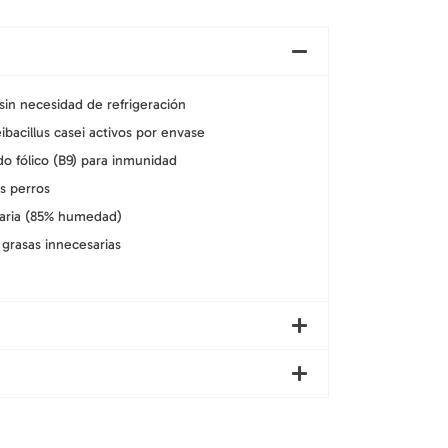
in necesidad de refrigeración
ibacillus casei activos por envase
do fólico (B9) para inmunidad
s perros
diaria (85% humedad)
grasas innecesarias