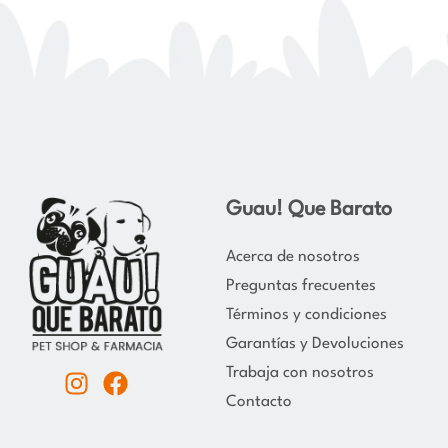
Guau! Que Barato
Acerca de nosotros
Preguntas frecuentes
Términos y condiciones
Garantías y Devoluciones
Trabaja con nosotros
I
F
Contacto
n
a
s
c