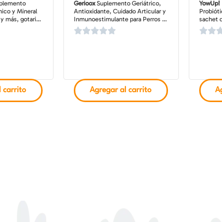
plemento
Gerioox
Suplemento Geriátrico,
YowUp!
nico y Mineral
Antioxidante, Cuidado Articular y
Probióti
 y más, gotario
Inmunoestimulante para Perros y
sachet d
Gatos Senior, 30 comprimidos
 carrito
Agregar al carrito
Ag