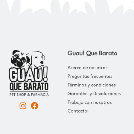
Guau! Que Barato
Acerca de nosotros
Preguntas frecuentes
Términos y condiciones
Garantías y Devoluciones
Trabaja con nosotros
I
F
Contacto
n
a
s
c
t
e