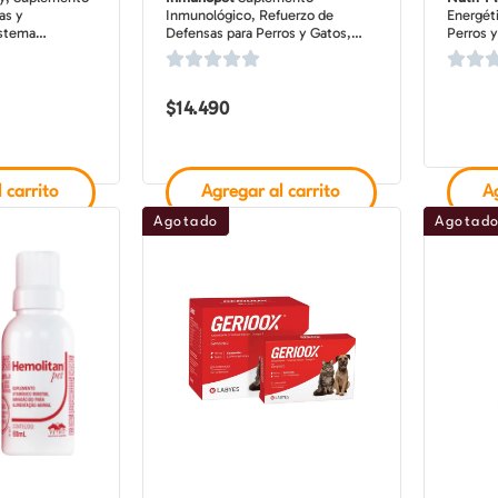
as y
Inmunológico, Refuerzo de
Energéti
istema
Defensas para Perros y Gatos,
Perros y
 Perros y
frasco de 60 ml
120 gr
midos
$
14.490
 carrito
Agregar al carrito
Ag
Agotado
Agotad