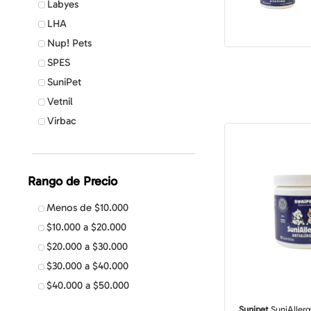
Mascota
Labyes
Juguetes
Salud Ren
Juguetes 
Medicam
Compra todo para Gato
Ofertas para Gato
Salud
LHA
Juguetes 
Peluches
Ansiedad
Compra todo para Perro
Ofertas para Perro
Jugue
Nup! Pets
Pulgas, G
Juguetes
Accesorios Dueño de
Salud Ren
SPES
Juguetes 
Vitamina
Juguetes 
Accesorios Dueños de
Mascota
SuniPet
Juguetes
Alivio de 
Mascota
Vetnil
Juguetes 
Medicam
Compra todo para Gato
Virbac
Peluches
Ansiedad
Compra todo para Perro
YowUp!
Juguetes
Salud Ren
Juguetes 
Rango de Precio
Menos de $10.000
$10.000 a $20.000
$20.000 a $30.000
$30.000 a $40.000
$40.000 a $50.000
Sunipet
SuniAllerg