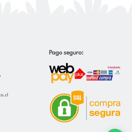
Pago seguro:
o
o.cl