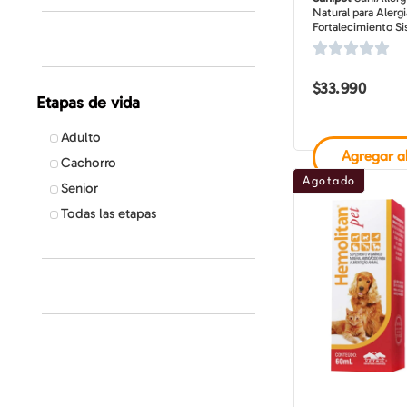
Natural para Alergi
Fortalecimiento S
Inmunológico para
Gatos, 70 compri
masticables
$
33.990
Etapas de vida
Adulto
Agregar al
Cachorro
Agotado
Senior
Todas las etapas