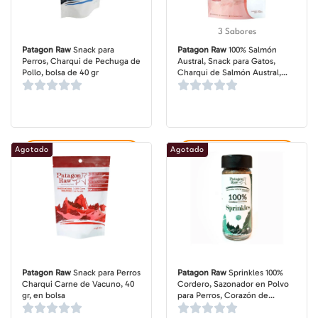
3 Sabores
Patagon Raw
Snack para
Patagon Raw
100% Salmón
Perros, Charqui de Pechuga de
Austral, Snack para Gatos,
Pollo, bolsa de 40 gr
Charqui de Salmón Austral,
bolsa de 35 gr
Agotado
Agotado
Agregar al carrito
Agregar al carrito
Patagon Raw
Snack para Perros
Patagon Raw
Sprinkles 100%
Charqui Carne de Vacuno, 40
Cordero, Sazonador en Polvo
gr, en bolsa
para Perros, Corazón de
Cordero, pote de 60 gr