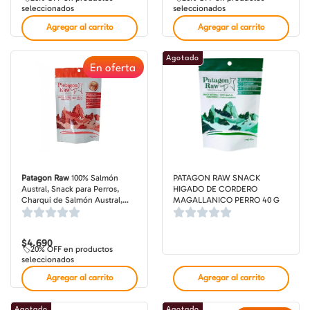
seleccionados
seleccionados
Agregar al carrito
Agregar al carrito
Agotado
En oferta
Patagon Raw
100% Salmón
PATAGON RAW SNACK
Austral, Snack para Perros,
HIGADO DE CORDERO
Charqui de Salmón Austral,
MAGALLANICO PERRO 40 G
bolsa de 40 gr
$
4.690
🏷️20% OFF en productos
seleccionados
Agregar al carrito
Agregar al carrito
Agotado
Agotado