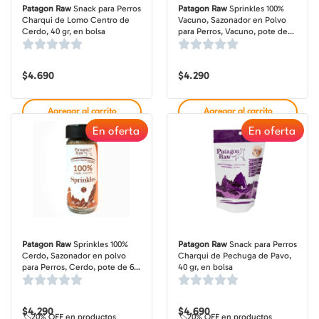
Patagon Raw
Snack para Perros
Patagon Raw
Sprinkles 100%
Charqui de Lomo Centro de
Vacuno, Sazonador en Polvo
Cerdo, 40 gr, en bolsa
para Perros, Vacuno, pote de
60 gr
$
4.690
$
4.290
Agregar al carrito
Agregar al carrito
En oferta
En oferta
Patagon Raw
Sprinkles 100%
Patagon Raw
Snack para Perros
Cerdo, Sazonador en polvo
Charqui de Pechuga de Pavo,
para Perros, Cerdo, pote de 60
40 gr, en bolsa
gr
$
4.290
$
4.690
🏷️20% OFF en productos
🏷️20% OFF en productos