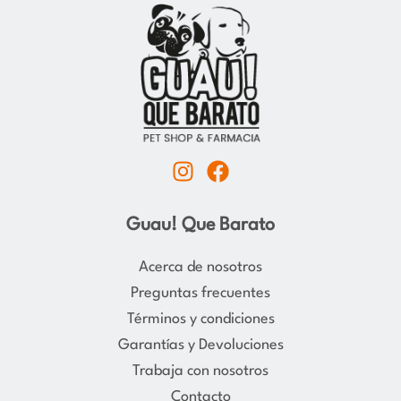
I
F
n
a
s
c
Guau! Que Barato
t
e
a
b
Acerca de nosotros
g
o
Preguntas frecuentes
r
o
Términos y condiciones
a
k
Garantías y Devoluciones
m
Trabaja con nosotros
Contacto