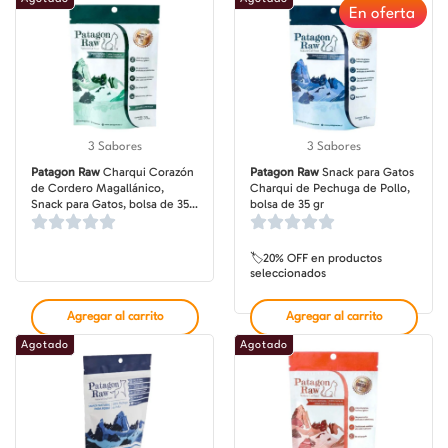
En oferta
3 Sabores
3 Sabores
Patagon Raw
Charqui Corazón
Patagon Raw
Snack para Gatos
de Cordero Magallánico,
Charqui de Pechuga de Pollo,
Snack para Gatos, bolsa de 35
bolsa de 35 gr
gr
🏷️20% OFF en productos
seleccionados
Agregar al carrito
Agregar al carrito
Agotado
Agotado