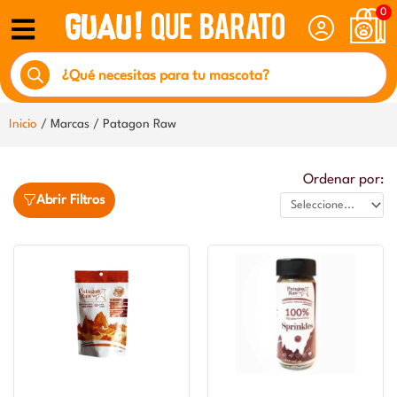
Ir
0
al
Búsqueda
contenido
de
productos
Inicio
/ Marcas / Patagon Raw
Ordenar por:
Abrir Filtros