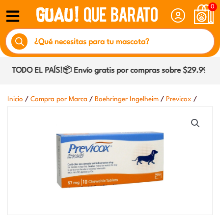
Ir
0
al
Búsqueda
contenido
de
productos
 TODO EL PAÍS!📦 Envío gratis por compras sobre $29.990 den
/
/
/
/
Inicio
Compra por Marca
Boehringer Ingelheim
Previcox