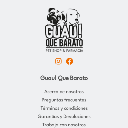
I
F
n
a
s
c
Guau! Que Barato
t
e
a
b
Acerca de nosotros
g
o
Preguntas frecuentes
r
o
Términos y condiciones
a
k
Garantías y Devoluciones
m
Trabaja con nosotros