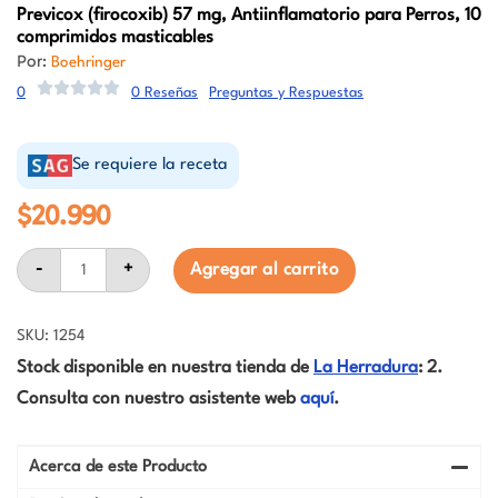
Previcox
(firocoxib) 57 mg, Antiinflamatorio para Perros, 10
comprimidos masticables
Por:
Boehringer
0
0 Reseñas
Preguntas y Respuestas
Se requiere la receta
$
20.990
Previcox
-
+
Agregar al carrito
(firocoxib)
57
mg,
Antiinflamatorio
SKU: 1254
para
Stock disponible en nuestra tienda de
La Herradura
: 2.
Perros,
10
Consulta con nuestro asistente web
aquí
.
comprimidos
masticables
cantidad
Acerca de este Producto