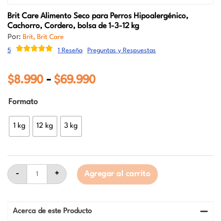
Brit Care
Alimento Seco para Perros Hipoalergénico,
Cachorro, Cordero, bolsa de 1-3-12 kg
Por:
,
Brit
Brit Care
5
1 Reseña
Preguntas y Respuestas
$
8.990
$
69.990
Rango
-
de
Brit
Formato
precios:
Care
Alimento
desde
Seco
1 kg
12 kg
3 kg
para
$8.990
Perros
hasta
Hipoalergénico,
Cachorro,
$69.990
Cordero,
bolsa
-
+
Agregar al carrito
de
1-
3-
12
Acerca de este Producto
kg