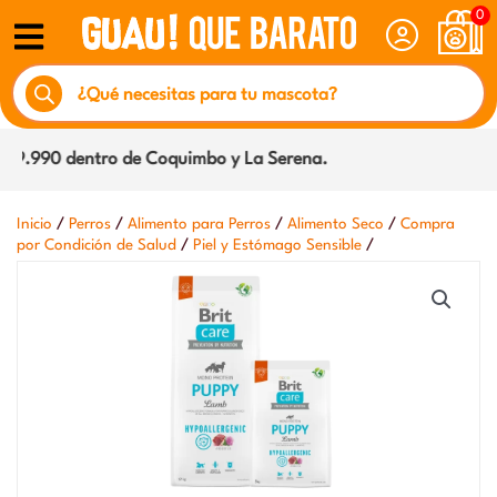
Ir
0
al
Búsqueda
contenido
de
productos
9.990 dentro de Coquimbo y La Serena.
/
/
/
/
Inicio
Perros
Alimento para Perros
Alimento Seco
Compra
/
/
por Condición de Salud
Piel y Estómago Sensible