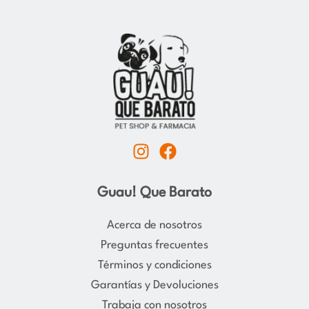
I
F
n
a
s
c
Guau! Que Barato
t
e
a
b
Acerca de nosotros
g
o
Preguntas frecuentes
r
o
Términos y condiciones
a
k
Garantías y Devoluciones
m
Trabaja con nosotros