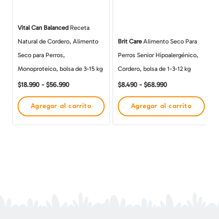
opciones
opciones
se
se
Vital Can Balanced
Receta
pueden
pueden
Natural de Cordero, Alimento
Brit Care
Alimento Seco Para
elegir
elegir
Seco para Perros,
Perros Senior Hipoalergénico,
en
en
Monoproteico, bolsa de 3-15 kg
Cordero, bolsa de 1-3-12 kg
la
la
$
18.990
-
$
56.990
$
8.490
-
$
68.990
página
página
de
de
Agregar al carrito
Agregar al carrito
producto
producto