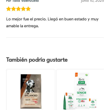
Por Talia Valenzuela
junio 10, 2025
Lo mejor fue el precio. Llegó en buen estado y muy
amable la entrega.
También podría gustarte
Rango
Rango
Este
Este
de
de
producto
producto
precios:
precios:
desde
desde
tiene
tiene
$18.990
$8.490
múltiples
hasta
múltiples
hasta
$56.990
$68.990
variantes.
variantes.
Las
Las