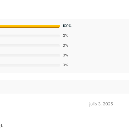
100%
0%
0%
0%
0%
julio 3, 2025
d.