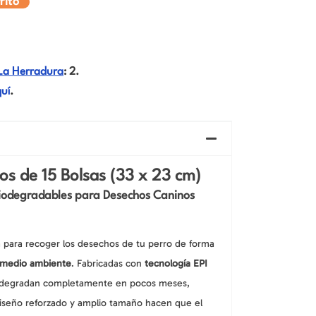
rito
Cuidado de Oídos
Cuidado de Oídos
res
Juguetes
llos
llos
Cuidado de la Piel
Cuidado de la Piel
l Baño
Aseo
Juguetes Interactivos y
Cuidado de Ojos
Cuidado de Ojos
Cepillos y Peines
Electrónicos
La Herradura
: 2.
dores
Shampoo y Acondicionadores
Varillas y Estimulantes
uí
.
Herramientas de Aseo
Peluches y Ratones
ntes
Cuidado de Patas y Uñas
Juguetes con Catnip
Cuidado de Oídos
llos
Cuidado de la Piel
os de 15 Bolsas (33 x 23 cm)
Cuidado de Ojos
Biodegradables para Desechos Caninos
va para recoger los desechos de tu perro de forma
l medio ambiente
. Fabricadas con
tecnología EPI
se degradan completamente en pocos meses,
diseño reforzado y amplio tamaño hacen que el