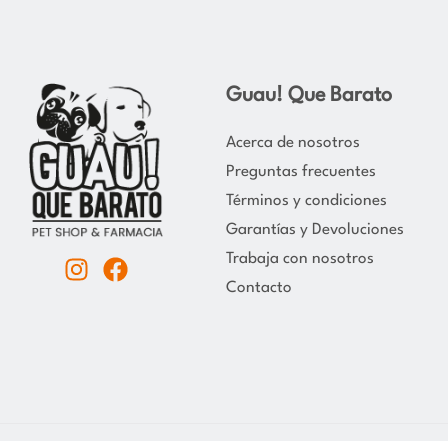
Guau! Que Barato
Acerca de nosotros
Preguntas frecuentes
Términos y condiciones
Garantías y Devoluciones
Trabaja con nosotros
I
F
Contacto
n
a
s
c
t
e
a
b
g
o
r
o
a
k