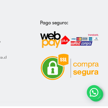
Pago seguro:
o
o.cl