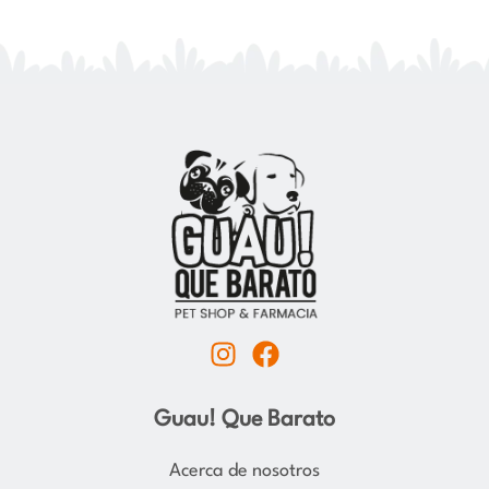
I
F
n
a
s
c
Guau! Que Barato
t
e
a
b
Acerca de nosotros
g
o