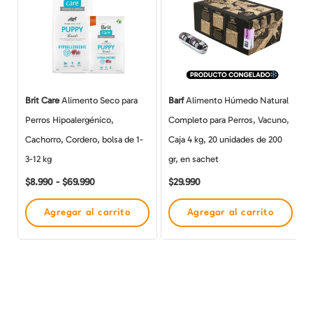
desde
tiene
$8.990
múltiples
hasta
$69.990
variantes.
Las
opciones
Brit Care
Alimento Seco para
Barf
Alimento Húmedo Natural
se
Perros Hipoalergénico,
Completo para Perros, Vacuno,
pueden
Cachorro, Cordero, bolsa de 1-
Caja 4 kg, 20 unidades de 200
elegir
3-12 kg
gr, en sachet
en
$
8.990
-
$
69.990
$
29.990
la
página
Agregar al carrito
Agregar al carrito
de
producto