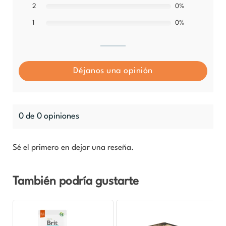
0%
2
0%
1
Déjanos una opinión
0 de 0 opiniones
Sé el primero en dejar una reseña.
También podría gustarte
Rango
Este
de
producto
precios: