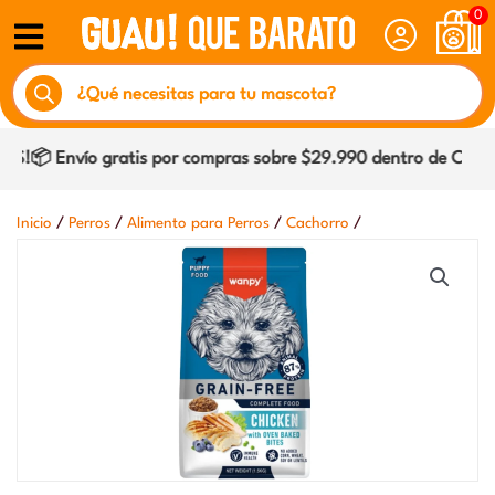
Ir
0
al
Búsqueda
contenido
de
productos
!📦 Envío gratis por compras sobre $29.990 dentro de Coquimb
/
/
/
/
Inicio
Perros
Alimento para Perros
Cachorro