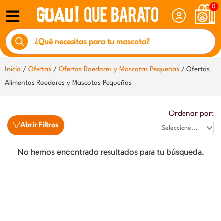
Ir
0
al
Búsqueda
contenido
de
productos
Inicio
/
Ofertas
/
Ofertas Roedores y Mascotas Pequeñas
/ Ofertas
Alimentos Roedores y Mascotas Pequeñas
Ordenar por:
Abrir Filtros
No hemos encontrado resultados para tu búsqueda.