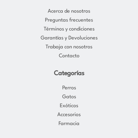
t
e
a
b
Acerca de nosotros
g
o
Preguntas frecuentes
r
o
Términos y condiciones
a
k
Garantías y Devoluciones
m
Trabaja con nosotros
Contacto
Categorías
Perros
Gatos
Exóticos
Accesorios
Farmacia