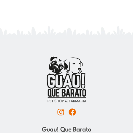
I
F
n
a
s
c
Guau! Que Barato