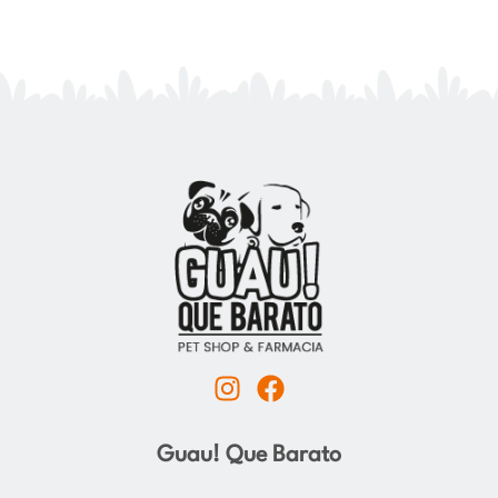
I
F
n
a
s
c
Guau! Que Barato
t
e
a
b