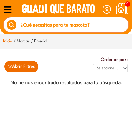
Ir
0
al
Búsqueda
contenido
de
productos
Inicio
/ Marcas / Emerid
Ordenar por:
Abrir Filtros
No hemos encontrado resultados para tu búsqueda.