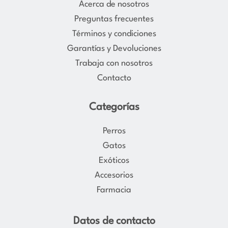
Acerca de nosotros
g
o
Preguntas frecuentes
r
o
Términos y condiciones
a
k
Garantías y Devoluciones
m
Trabaja con nosotros
Contacto
Categorías
Perros
Gatos
Exóticos
Accesorios
Farmacia
Datos de contacto